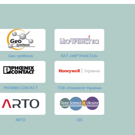
Geo synthesis
ПАТ «УКРТРАНСГАЗ»
PHOENIX CONTACT
ТОВ «Хоневелл Україна»
ARTO
OJS