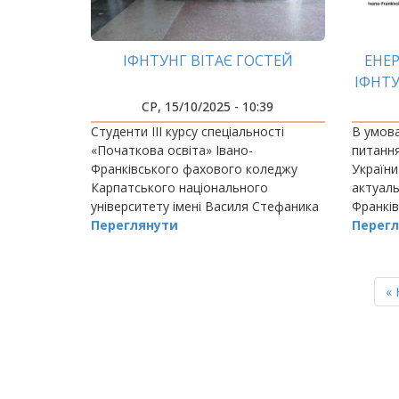
ІФНТУНГ ВІТАЄ ГОСТЕЙ
ЕНЕР
ІФНТ
З 
СР, 15/10/2025 - 10:39
Студенти ІІІ курсу спеціальності
В умова
«Початкова освіта» Івано-
питання
Франківського фахового коледжу
України
Карпатського національного
актуаль
університету імені Василя Стефаника
Франків
(куратор Катерина Гоцуляк) відвідали
Переглянути
технічн
Перегл
Геологічний музей Івано-
вкотре 
Франківського національного…
здатна 
РОЗБИВКА
НА
рішенн
П
« 
СТОРІНКИ
ст