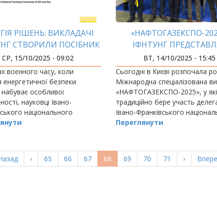
ГІЯ РІШЕНЬ: ВИКЛАДАЧІ
«НАФТОГАЗЕКСПО-202
УНГ СТВОРИЛИ ПОСІБНИК
ІФНТУНГ ПРЕДСТАВЛ
МОНТАЖУ АВТОНОМНИХ
ГАЛУЗЕВУ ОСВІТУ Й Н
СР, 15/10/2025 - 09:02
ВТ, 14/10/2025 - 15:45
ЗАРЯДНИХ СТАНЦІЙ
х воєнного часу, коли
Сьогодні в Києві розпочала ро
 енергетичної безпеки
Міжнародна спеціалізована в
 набуває особливої
«НАФТОГАЗЕКСПО-2025», у як
ності, науковці Івано-
традиційно бере участь делег
ського національного
Івано-Франківського націонал
ого університету нафти і газу
янути
технічного університету нафти 
Переглянути
доводять: українська наука
пропонувати реальні
я…
ерша
Назад
Попередня
‹
Page
65
Page
66
Page
67
Поточна
68
Page
69
Page
70
Page
71
Наступна
›
Остан
Впере
орінка
сторінка
сторінка
сторінка
сторі