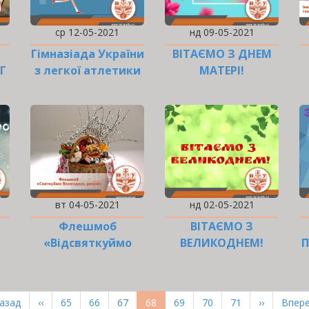
ср 12-05-2021
нд 09-05-2021
Гімназіада України
ВІТАЄМО З ДНЕМ
Г
з легкої атлетики
МАТЕРІ!
вт 04-05-2021
нд 02-05-2021
Флешмоб
ВІТАЄМО З
«Відсвяткуймо
ВЕЛИКОДНЕМ!
Великдень разом!»
рша
Назад
Попередня
‹‹
Page
65
Page
66
Page
67
Поточна
68
Page
69
Page
70
Page
71
Наступна
››
Оста
Впере