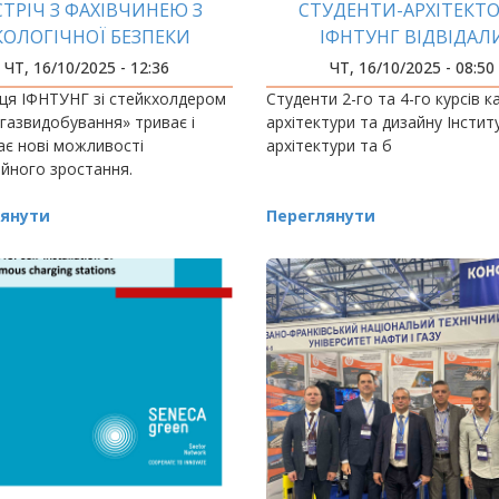
СТРІЧ З ФАХІВЧИНЕЮ З
СТУДЕНТИ-АРХІТЕКТ
КОЛОГІЧНОЇ БЕЗПЕКИ
ІФНТУНГ ВІДВІДАЛ
ЗАЛІЗОБЕТОННИЙ ЗА
ЧТ, 16/10/2025 - 12:36
ЧТ, 16/10/2025 - 08:50
«ВОЛЕКС»
ця ІФНТУНГ зі стейкхолдером
Студенти 2-го та 4-го курсів 
газвидобування» триває і
архітектури та дизайну Інстит
ає нові можливості
архітектури та б
йного зростання.
янути
Переглянути