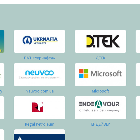
ПАТ «Укрнафта»
ДТЕК
ку
Neuvoo.com.ua
Microsoft
Regal Petroleum
ЕНДЕЙВЕР