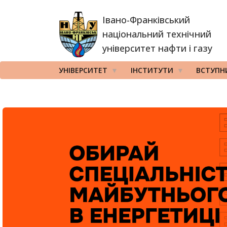
Перейти
Івано-Франківський
до
основного
національний технічний
вмісту
університет нафти і газу
УНІВЕРСИТЕТ
ІНСТИТУТИ
ВСТУПН