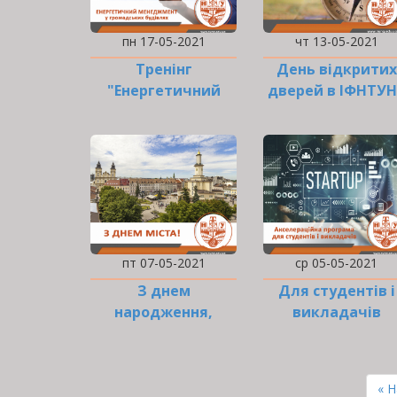
пн 17-05-2021
чт 13-05-2021
Тренінг
День відкритих
"Енергетичний
дверей в ІФНТУН
менеджмент у
громадських…
пт 07-05-2021
ср 05-05-2021
З днем
Для студентів і
народження,
викладачів
Івано-Франківськ!
РОЗБИВКА
НА
Пе
« 
СТОРІНКИ