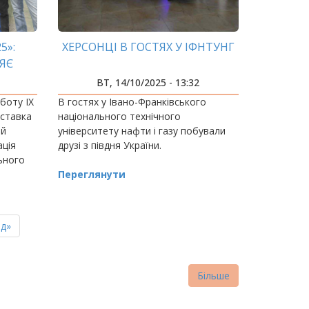
5»:
ХЕРСОНЦІ В ГОСТЯХ У ІФНТУНГ
ЯЄ
АУКУ
ВТ, 14/10/2025 - 13:32
боту IX
В гостях у Івано-Франківського
иставка
національного технічного
ій
університету нафти і газу побували
ація
друзі з півдня України.
ьного
і газу.
Переглянути
ня
д»
нка
Більше