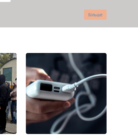
нка
Більше