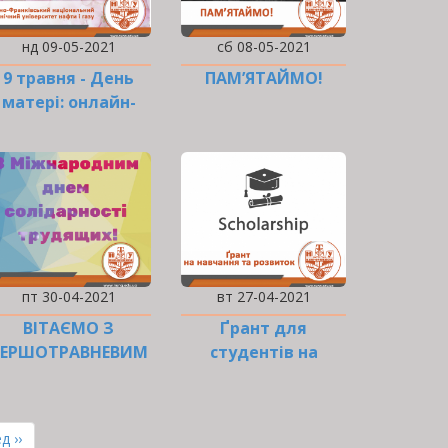
нд 09-05-2021
сб 08-05-2021
9 травня - День
ПАМ’ЯТАЙМО!
матері: онлайн-
челендж
пт 30-04-2021
вт 27-04-2021
ВІТАЄМО З
Ґрант для
ПЕРШОТРАВНЕВИМ
студентів на
СВЯТОМ!
навчання та
розвиток
ння
д ››