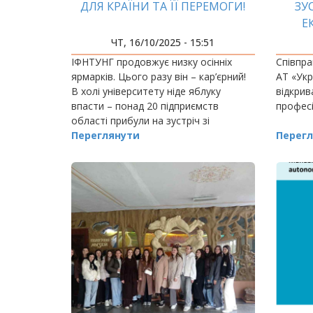
ДЛЯ КРАЇНИ ТА ЇЇ ПЕРЕМОГИ!
ЗУ
Е
ЧТ, 16/10/2025 - 15:51
ІФНТУНГ продовжує низку осінніх
Співпра
ярмарків. Цього разу він – кар’єрний!
АТ «Укр
В холі університету ніде яблуку
відкрив
впасти – понад 20 підприємств
професі
області прибули на зустріч зі
студентами, щоб запропонувати їм
Переглянути
Перегл
найширші можливості
працевлаштування.