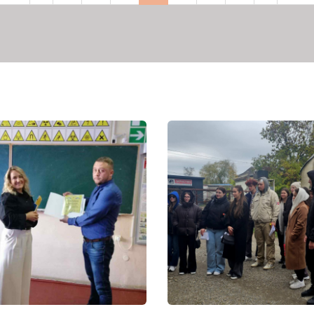
рінка
сторінка
сторінка
сторінка
сторі