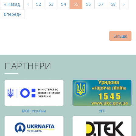
Перша
« Назад
Попередня
‹
Page
52
Page
53
Page
54
Поточна
55
Page
56
Page
57
Page
58
Насту
›
СТОРІНКИ
сторінка
сторінка
сторінка
сторі
Остання
Вперед»
сторінка
Більше
ПАРТНЕРИ
МОН України
УГЛ