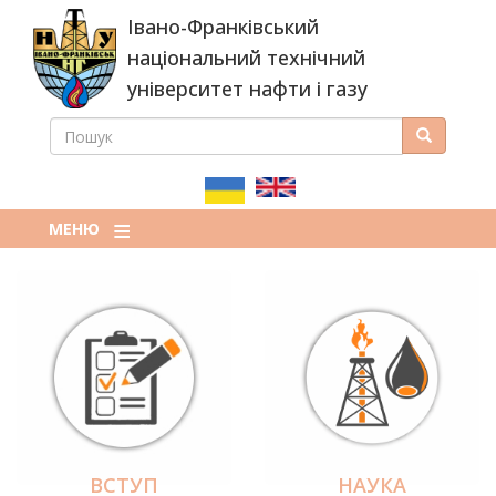
Перейти
Івано-Франківський
до
основного
національний технічний
вмісту
університет нафти і газу
ПОШУК
Пошук
ПОШУКОВА
ФОРМА
МЕНЮ
ВСТУП
НАУКА