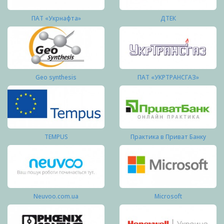
ПАТ «Укрнафта»
ДТЕК
Geo synthesis
ПАТ «УКРТРАНСГАЗ»
TEMPUS
Практика в Приват Банку
Neuvoo.com.ua
Microsoft