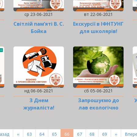
ср 23-06-2021
вт 22-06-2021
Cвітлій пам’яті В. С.
Екскурсії в ІФНТУНГ
Бойка
для школярів!
присвячується…
нд 06-06-2021
сб 05-06-2021
З Днем
Запрошуємо до
журналіста!
лав екологічно
свідомих!
рша
Назад
Попередня
‹‹
Page
63
Page
64
Page
65
Поточна
66
Page
67
Page
68
Page
69
Наступна
››
Оста
Впере