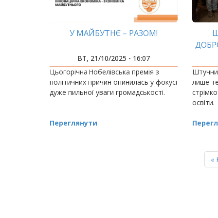
У МАЙБУТНЄ – РАЗОМ!
Ш
ДОБР
ВТ, 21/10/2025 - 16:07
Цьогорічна Нобелівська премія з
Штучний
політичних причин опинилась у фокусі
лише те
дуже пильної уваги громадськості.
стрімко
освіти.
Переглянути
Перегл
РОЗБИВКА
НА
П
« 
СТОРІНКИ
ст