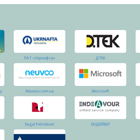
ПАТ «Укрнафта»
ДТЕК
ку
Neuvoo.com.ua
Microsoft
Regal Petroleum
ЕНДЕЙВЕР