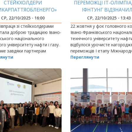
СТЕЙКХОЛДЕРИ
ПЕРЕМОЖЦІ ІТ-ОЛІМПІА
ИКАРПАТТЯОБЛЕНЕРГО»
ІФНТУНГ ВІДЗНАЧИ
ДІЛЯТЬСЯ ДОСВІДОМ
НАЙКРАЩИХ МОЛОД
СР, 22/10/2025 - 16:00
СР, 22/10/2025 - 13:43
ПРОГРАМІСТІВ ПРИКАР
півпраця зі стейкхолдерами
22 жовтня у фоє головного к
тала доброю традицією Івано-
Івано-Франківського націонал
ського національного
технічного університету нафти
ого університету нафти і газу.
відбулося урочисте нагородж
аме завдяки партнерам
переможців І етапу Міжнарод
итет формує сучасну й
янути
студентської олімпіади зі
Переглянути
но орієнтовану підготовку
спортивного програмування I
іх фахівців.
2025 по Івано-…