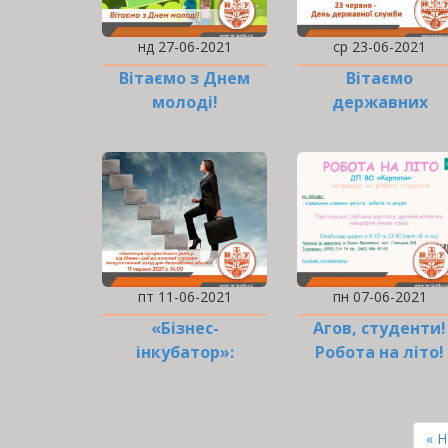
нд 27-06-2021
ср 23-06-2021
Вітаємо з Днем
Вітаємо
молоді!
державних
службовців!
пт 11-06-2021
пн 07-06-2021
«Бізнес-
Агов, студенти!
інкубатор»:
Робота на літо!
Інтерактивний
захід для
РОЗБИВКА
безробітних…
НА
Пе
« 
СТОРІНКИ