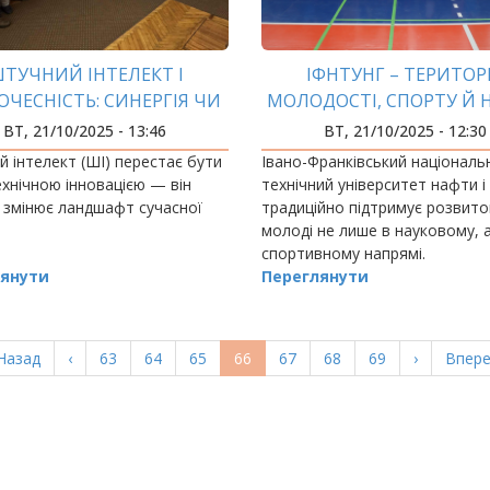
ТУЧНИЙ ІНТЕЛЕКТ І
ІФНТУНГ – ТЕРИТОР
ОЧЕСНІСТЬ: СИНЕРГІЯ ЧИ
МОЛОДОСТІ, СПОРТУ Й 
ВИКЛИК ДЛЯ ЗВО?
МОЖЛИВОСТЕЙ!
ВТ, 21/10/2025 - 13:46
ВТ, 21/10/2025 - 12:30
 інтелект (ШІ) перестає бути
Івано-Франківський національ
хнічною інновацією — він
технічний університет нафти і
 змінює ландшафт сучасної
традиційно підтримує розвито
молоді не лише в науковому, а
спортивному напрямі.
янути
Переглянути
ерша
Назад
Попередня
‹
Page
63
Page
64
Page
65
Поточна
66
Page
67
Page
68
Page
69
Наступна
›
Остан
Впере
орінка
сторінка
сторінка
сторінка
сторі