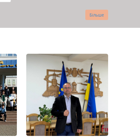
нка
Більше