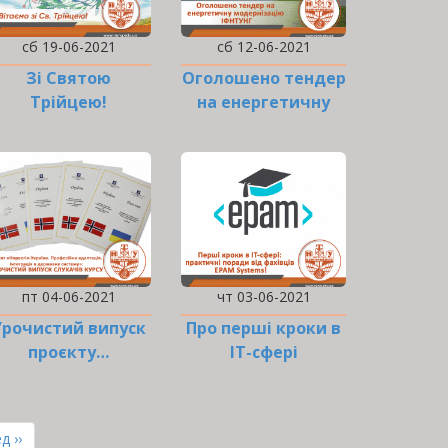
сб 19-06-2021
сб 12-06-2021
Зі Святою
Оголошено тендер
Трійцею!
на енергетичну
модернізацію
ІФНТУНГ
пт 04-06-2021
чт 03-06-2021
Урочистий випуск
Про перші кроки в
проєкту…
ІТ-сфері
ння
д ››