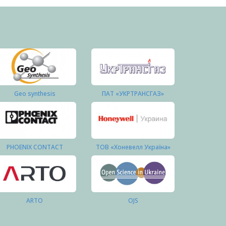
Geo synthesis
ПАТ «УКРТРАНСГАЗ»
PHOENIX CONTACT
ТОВ «Хоневелл Україна»
ARTO
OJS