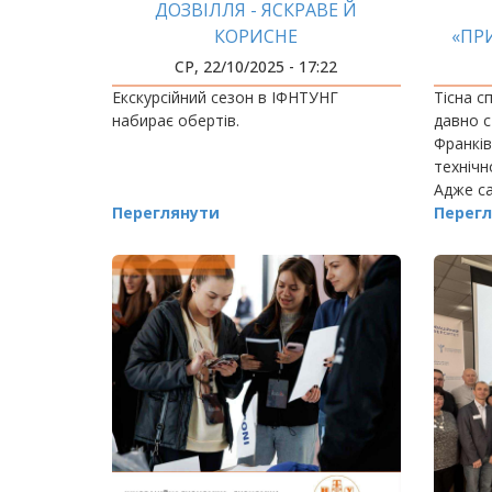
ДОЗВІЛЛЯ - ЯСКРАВЕ Й
КОРИСНЕ
«ПР
СР, 22/10/2025 - 17:22
Екскурсійний сезон в ІФНТУНГ
Тісна с
набирає обертів.
давно с
Франків
технічн
Адже с
Переглянути
універс
Перегл
практич
майбутн