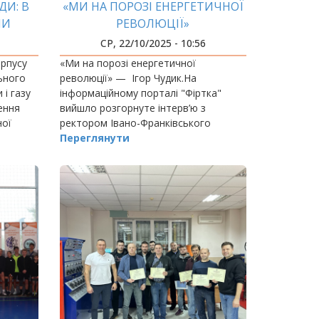
ДИ: В
«МИ НА ПОРОЗІ ЕНЕРГЕТИЧНОЇ
ЛИ
РЕВОЛЮЦІЇ»
ИХ
СР, 22/10/2025 - 10:56
ПАТТЯ
орпусу
«Ми на порозі енергетичної
ьного
революції» — Ігор Чудик.На
 і газу
інформаційному порталі "Фіртка"
ення
вийшло розгорнуте інтерв’ю з
ної
ректором Івано-Франківського
національного технічного
Переглянути
CPC
університету нафти і газу,
професором Ігорем Чудиком.