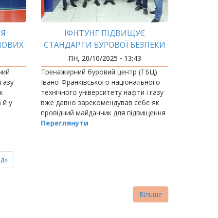
ІЯ
ІФНТУНГ ПІДВИЩУЄ
НОВИХ
СТАНДАРТИ БУРОВОЇ БЕЗПЕКИ
ПН, 20/10/2025 - 13:43
ний
Тренажерний буровий центр (ТБЦ)
 газу
Івано-Франківського національного
к
технічного університету нафти і газу
 й у
вже давно зарекомендував себе як
провідний майданчик для підвищення
кваліфікації та сертифікації фахівців
Переглянути
бурової галузі.
ня
д»
нка
Більше