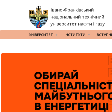
Перейти
Івано-Франківський
до
основного
національний технічний
вмісту
університет нафти і газу
УНІВЕРСИТЕТ
ІНСТИТУТИ
ВСТУПН