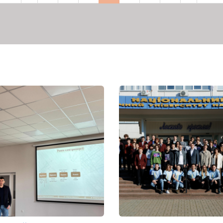
рінка
сторінка
сторінка
сторінка
сторі