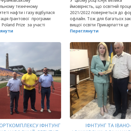
-Франківському
У цьому році існує велика
льному технічному
ймовірність, що освітній проц
итеті нафти і газу відбулася
2021/2022 повернеться до фо
ація ґрантової програми
офлайн. Тож для багатьох зак
 Poland Prize за участі
вищої освіти Прикарпаття це
ра управління неінвестіційніх
янути
означатиме, що студентське 
Переглянути
в міста Люблін, менеджера,
завирує й в гуртожитках.
ного
ПОРТКОМПЛЕКСУ ІФНТУНГ
ІФНТУНГ ТА ІВАНО