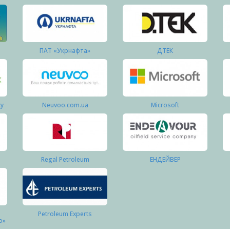
ПАТ «Укрнафта»
ДТЕК
ку
Neuvoo.com.ua
Microsoft
Regal Petroleum
ЕНДЕЙВЕР
Petroleum Experts
о»