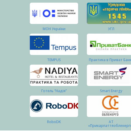
МОН України
УГЛ
TEMPUS
Практика в Приват Бан
Готель “Надія”
Smart Energy
RoboDK
АТ
«Прикарпаттяобленерг