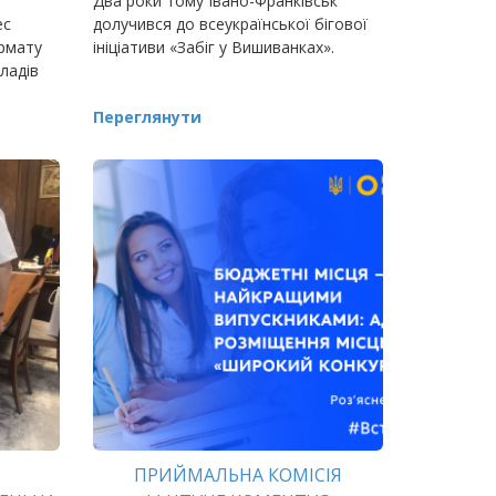
Два роки тому Івано-Франківськ
ес
долучився до всеукраїнської бігової
рмату
ініціативи «Забіг у Вишиванках».
ладів
життя
Переглянути
-
ПРИЙМАЛЬНА КОМІСІЯ