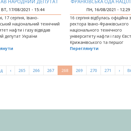
ТАВ НАРОДНИЙ ДЕПУТАТ
ФРАНКІВСЬКА ОДА НАЦІЛ
УКРАЇНИ
СПІЛЬНУ РОБОТУ З
ВТ, 17/08/2021 - 15:44
ПН, 16/08/2021 - 12:29
ГРОМАДАМИ
і, 17 серпня, Івано-
16 серпня відбулась офіційна 
ський національний технічний
ректора Івано-Франківського
итет нафти і газу відвідав
національного технічного
й депутат України
університету нафти і газу Євст
Крижанівського та першог
янути
Переглянути
а
ад
Попередня
‹
Page
265
Page
266
Page
267
Поточна
268
Page
269
Page
270
Page
271
Насту
›
О
В
ка
сторінка
сторінка
сторі
с