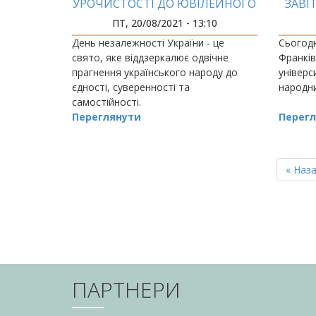
УРОЧИСТОСТІ ДО ЮВІЛЕЙНОГО
ЗАВІ
ДНЯ НЕЗАЛЕЖНОСТІ УКРАЇНИ
ПТ, 20/08/2021 - 13:10
День незалежності України - це
Сьогодн
свято, яке віддзеркалює одвічне
Франків
прагнення українського народу до
універс
єдності, суверенності та
народни
самостійності.
Переглянути
Перегл
РОЗБИВКА
НА
Перш
« Наз
СТОРІНКИ
сторін
ПАРТНЕРИ