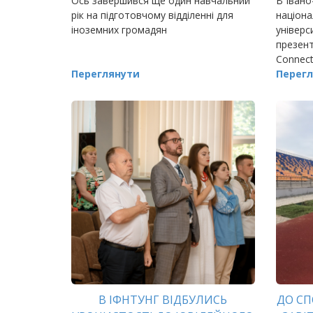
Ось завершився ще один навчальний
В Івано
рік на підготовчому відділенні для
націона
іноземних громадян
універс
презент
Connect
Переглянути
директо
Перегл
проекті
проект
В ІФНТУНГ ВІДБУЛИСЬ
ДО С