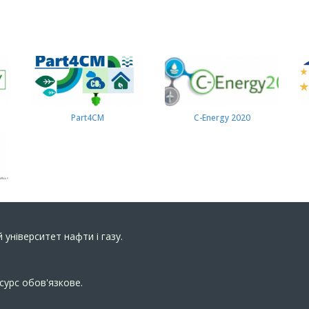
Part4СМ
C-Energy 2020
 університет нафти і газу.
сурс обов'язкове.