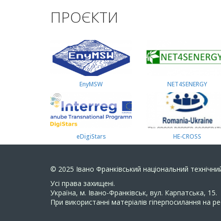
ПРОЄКТИ
EnyMSW
NET4SENERGY
eDigiStars
HE-CROSS
© 2025
Івано Франківський національний технічний
Усi права захищенi.
Україна, м. Івано-Франківськ, вул. Карпатська, 15.
При використанні матеріалів гіперпосилання на ре