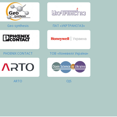
Geo synthesis
ПАТ «УКРТРАНСГАЗ»
PHOENIX CONTACT
ТОВ «Хоневелл Україна»
ARTO
OJS