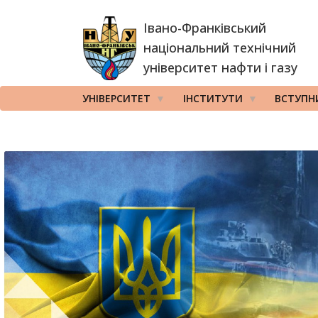
Перейти
Івано-Франківський
до
основного
національний технічний
вмісту
університет нафти і газу
УНІВЕРСИТЕТ
ІНСТИТУТИ
ВСТУПН