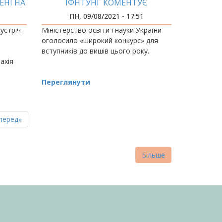
ЕНІ НА
ІФНТУНГ КОМЕНТУЄ
ПН, 09/08/2021 - 17:51
зустріч
Міністерство освіти і науки України
оголосило «широкий конкурс» для
вступників до вишів цього року.
ахія
Переглянути
пна
стання
перед»
нка
торінка
Більше