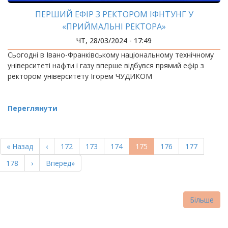
ПЕРШИЙ ЕФІР З РЕКТОРОМ ІФНТУНГ У
«ПРИЙМАЛЬНІ РЕКТОРА»
ЧТ, 28/03/2024 - 17:49
Сьогодні в Івано-Франківському національному технічному
університеті нафти і газу вперше відбувся прямий ефір з
ректором університету Ігорем ЧУДИКОМ
Переглянути
РОЗБИВКА
НА
Перша
« Назад
Попередня
‹
Page
172
Page
173
Page
174
Поточна
175
Page
176
Page
177
СТОРІНКИ
сторінка
сторінка
сторінка
Page
178
Наступна
›
Остання
Вперед»
сторінка
сторінка
Більше