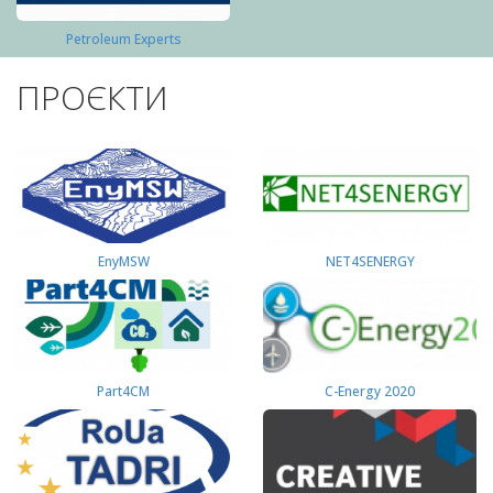
Petroleum Experts
ПРОЄКТИ
EnyMSW
NET4SENERGY
Part4СМ
C-Energy 2020