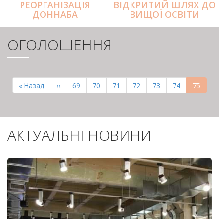
РЕОРГАНІЗАЦІЯ
ВІДКРИТИЙ ШЛЯХ ДО
ДОННАБА
ВИЩОЇ ОСВІТИ
ОГОЛОШЕННЯ
РОЗБИВКА
НА
Перша
« Назад
Попередня
‹‹
Page
69
Page
70
Page
71
Page
72
Page
73
Page
74
Поточн
75
СТОРІНКИ
сторінка
сторінка
сторінк
АКТУАЛЬНІ НОВИНИ