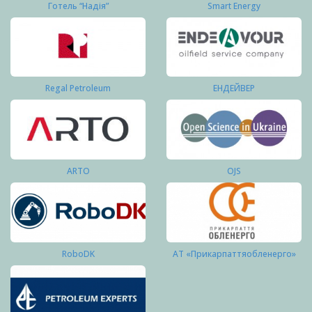
Готель “Надія”
Smart Energy
Regal Petroleum
ЕНДЕЙВЕР
ARTO
OJS
RoboDK
АТ «Прикарпаттяобленерго»