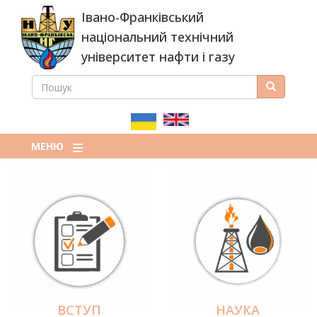
Перейти
Івано-Франківський
до
основного
національний технічний
вмісту
університет нафти і газу
ПОШУК
Пошук
ПОШУКОВА
ФОРМА
МЕНЮ
ВСТУП
НАУКА