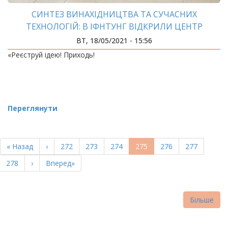
СИНТЕЗ ВИНАХІДНИЦТВА ТА СУЧАСНИХ
ТЕХНОЛОГІЙ: В ІФНТУНГ ВІДКРИЛИ ЦЕНТР
ІННОВАЦІЙНОГО РОЗВИТКУ
ВТ, 18/05/2021 - 15:56
«Реєструй ідею! Приходь!
Переглянути
РОЗБИВКА
НА
Перша
« Назад
Попередня
‹
Page
272
Page
273
Page
274
Поточна
275
Page
276
Page
277
СТОРІНКИ
сторінка
сторінка
сторінка
Page
278
Наступна
›
Остання
Вперед»
сторінка
сторінка
Більше