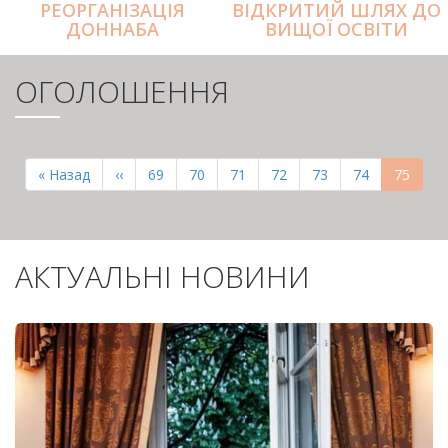
РЕОРГАНІЗАЦІЯ
ВІДКРИТИЙ ШЛЯХ ДО
ДОННАБА
ВИЩОЇ ОСВІТИ
ОГОЛОШЕННЯ
РОЗБИВКА
НА
Перша
« Назад
Попередня
‹‹
Page
69
Page
70
Page
71
Page
72
Page
73
Page
74
Поточн
75
СТОРІНКИ
сторінка
сторінка
сторінк
АКТУАЛЬНІ НОВИНИ