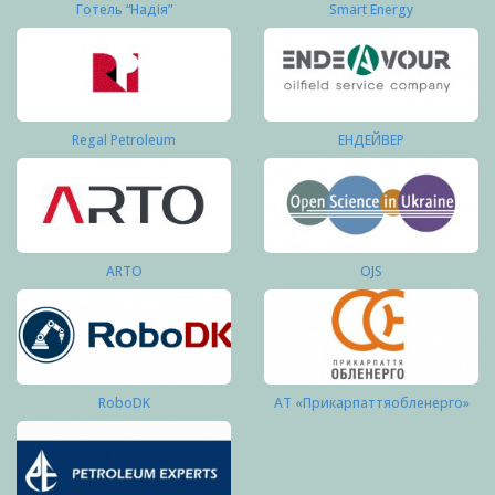
Готель “Надія”
Smart Energy
Regal Petroleum
ЕНДЕЙВЕР
ARTO
OJS
RoboDK
АТ «Прикарпаттяобленерго»