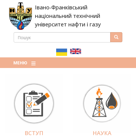
Перейти
Івано-Франківський
до
основного
національний технічний
вмісту
університет нафти і газу
ПОШУК
Пошук
ПОШУКОВА
ФОРМА
МЕНЮ
ВСТУП
НАУКА