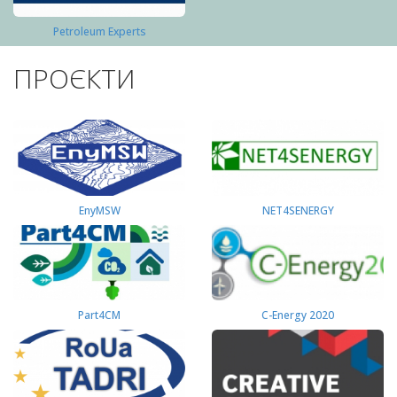
Petroleum Experts
ПРОЄКТИ
EnyMSW
NET4SENERGY
Part4СМ
C-Energy 2020