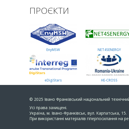
ПРОЄКТИ
EnyMSW
NET4SENERGY
eDigiStars
HE-CROSS
© 2025
Івано Франківський національний технічний
Усi права захищенi.
Україна, м. Івано-Франківськ, вул. Карпатська, 15.
При використанні матеріалів гіперпосилання на ре