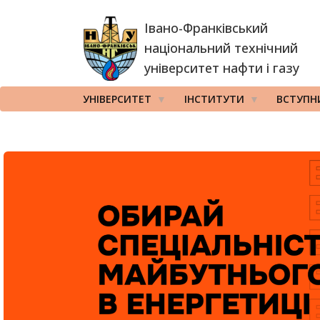
Перейти
Івано-Франківський
до
основного
національний технічний
вмісту
університет нафти і газу
УНІВЕРСИТЕТ
ІНСТИТУТИ
ВСТУПН