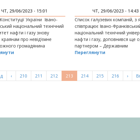
ЧТ, 29/06/2023 - 15:01
ЧТ, 29/06/2023 - 14:43
Конституції України Івано-
Список галузевих компаній, з 
ський національний технічний
співпрацює Івано-Франківськи
итет нафти і газу знову
національний технічний уніве
 краянам про невід’ємне
нафти і газу, доповнився ще 
кожного громадянина
партнером – Державним
и освіту.
янути
підприємством «Івано-Франків
Переглянути
науково-вир
а
ад
Попередня
‹
Page
210
Page
211
Page
212
Поточна
213
Page
214
Page
215
Page
216
Насту
›
О
В
ка
сторінка
сторінка
сторі
с