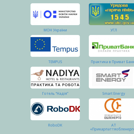
МОН України
УГЛ
TEMPUS
Практика в Приват Бан
Готель “Надія”
Smart Energy
RoboDK
АТ
«Прикарпаттяобленерг