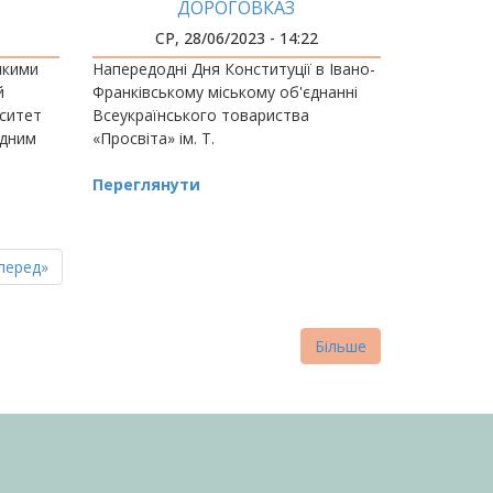
ДОРОГОВКАЗ
СР, 28/06/2023 - 14:22
якими
Напередодні Дня Конституції в Івано-
й
Франківському міському об'єднанні
рситет
Всеукраїнського товариства
одним
«Просвіта» ім. Т.
ський
Переглянути
пна
стання
перед»
нка
торінка
Більше