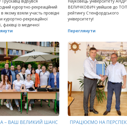
 Трускавці відбувся
Науковець університету АНДР
одний курортно-рекреаційний
ВЕЛИЧКОВИЧ увійшов до ТОП
в якому взяли участь провідні
рейтингу Стенфордського
и курортно-рекреаційної
університету!
ї, фахівці із медичної
ації та курортології,
янути
Переглянути
авники влади
ТА – ВАШ ВЕЛИКИЙ ШАНС
ПРАЦЮЄМО НА ПЕРСПЕК