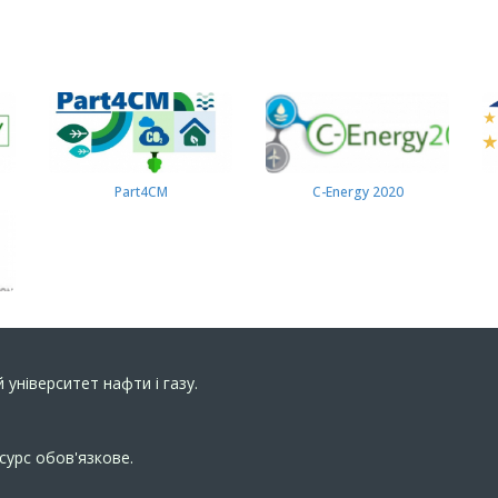
Part4СМ
C-Energy 2020
 університет нафти і газу.
сурс обов'язкове.