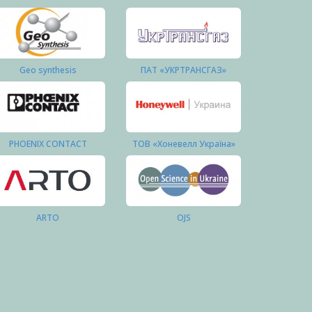
Geo synthesis
ПАТ «УКРТРАНСГАЗ»
PHOENIX CONTACT
ТОВ «Хоневелл Україна»
ARTO
OJS