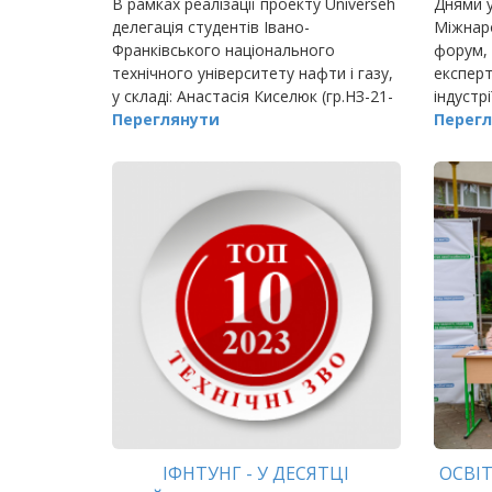
В рамках реалізації проекту Universeh
Днями у
делегація студентів Івано-
Міжнар
Франківського національного
форум, 
технічного університету нафти і газу,
експерт
у складі: Анастасія Киселюк (гр.НЗ-21-
індустрі
1, ІПНТ), Мар‘яна Рачкевич
Переглянути
реабіліт
Перегл
(гр.АМм-22-1, ІАБЕ), Ірина Жибак
предст
ІФНТУНГ - У ДЕСЯТЦІ
ОСВІ