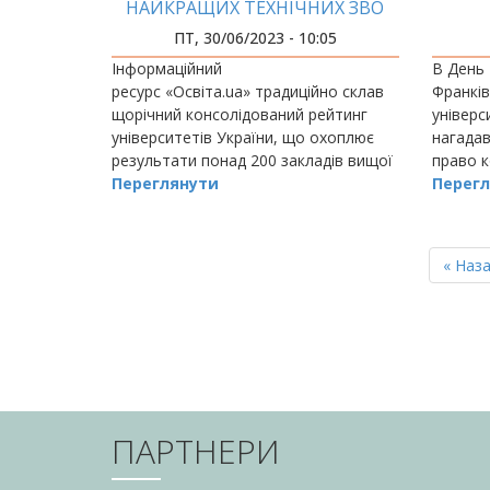
НАЙКРАЩИХ ТЕХНІЧНИХ ЗВО
УКРАЇНИ
ПТ, 30/06/2023 - 10:05
Інформаційний
В День 
ресурс «Освіта.ua» традиційно склав
Франків
щорічний консолідований рейтинг
універс
університетів України, що охоплює
нагадав
результати понад 200 закладів вищої
право 
освіти, відповідно до якого Івано-
Переглянути
отримат
Перегл
Франківський національний технічний
університет…
РОЗБИВКА
НА
Перш
« Наз
СТОРІНКИ
сторін
ПАРТНЕРИ