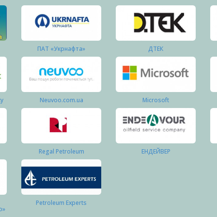
ПАТ «Укрнафта»
ДТЕК
ку
Neuvoo.com.ua
Microsoft
Regal Petroleum
ЕНДЕЙВЕР
Petroleum Experts
о»