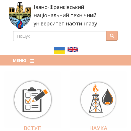
Перейти
Івано-Франківський
до
основного
національний технічний
вмісту
університет нафти і газу
ПОШУК
Пошук
ПОШУКОВА
ФОРМА
МЕНЮ
ВСТУП
НАУКА