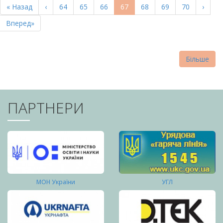
Перша
« Назад
Попередня
‹
Page
64
Page
65
Page
66
Поточна
67
Page
68
Page
69
Page
70
Насту
›
СТОРІНКИ
сторінка
сторінка
сторінка
сторі
Остання
Вперед»
сторінка
Більше
ПАРТНЕРИ
МОН України
УГЛ