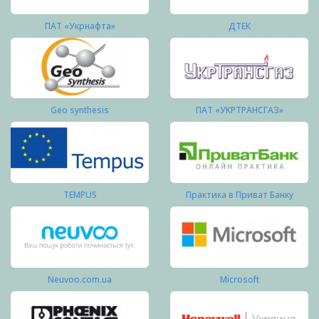
ПАТ «Укрнафта»
ДТЕК
Geo synthesis
ПАТ «УКРТРАНСГАЗ»
TEMPUS
Практика в Приват Банку
Neuvoo.com.ua
Microsoft