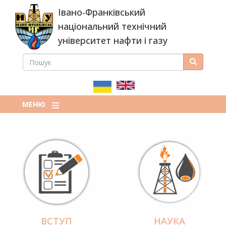
Перейти
Івано-Франківський
до
основного
національний технічний
вмісту
університет нафти і газу
ПОШУК
Пошук
ПОШУКОВА
ФОРМА
МЕНЮ
ВСТУП
НАУКА