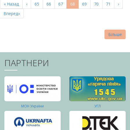
Перша
« Назад
Попередня
‹
Page
65
Page
66
Page
67
Поточна
68
Page
69
Page
70
Page
71
Насту
›
СТОРІНКИ
сторінка
сторінка
сторінка
сторі
Остання
Вперед»
сторінка
Більше
ПАРТНЕРИ
МОН України
УГЛ