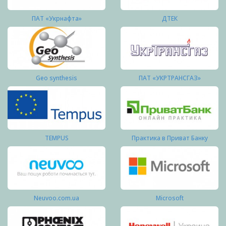
ПАТ «Укрнафта»
ДТЕК
Geo synthesis
ПАТ «УКРТРАНСГАЗ»
TEMPUS
Практика в Приват Банку
Neuvoo.com.ua
Microsoft