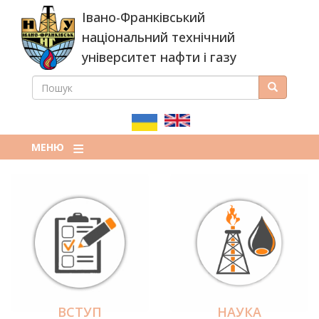
Перейти
Івано-Франківський
до
основного
національний технічний
вмісту
університет нафти і газу
ПОШУК
Пошук
ПОШУКОВА
ФОРМА
МЕНЮ
ВСТУП
НАУКА