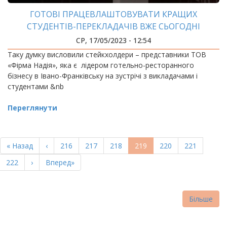
ГОТОВІ ПРАЦЕВЛАШТОВУВАТИ КРАЩИХ
СТУДЕНТІВ-ПЕРЕКЛАДАЧІВ ВЖЕ СЬОГОДНІ
СР, 17/05/2023 - 12:54
Таку думку висловили стейкхолдери – представники ТОВ
«Фірма Надія», яка є лідером готельно-ресторанного
бізнесу в Івано-Франківську на зустрічі з викладачами і
студентами &nb
Переглянути
РОЗБИВКА
НА
Перша
« Назад
Попередня
‹
Page
216
Page
217
Page
218
Поточна
219
Page
220
Page
221
СТОРІНКИ
сторінка
сторінка
сторінка
Page
222
Наступна
›
Остання
Вперед»
сторінка
сторінка
Більше