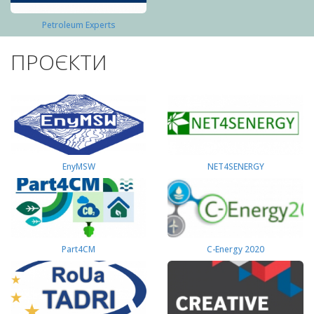
Petroleum Experts
ПРОЄКТИ
EnyMSW
NET4SENERGY
Part4СМ
C-Energy 2020