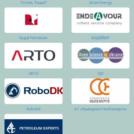
Готель “Надія”
Smart Energy
Regal Petroleum
ЕНДЕЙВЕР
ARTO
OJS
RoboDK
АТ «Прикарпаттяобленерго»