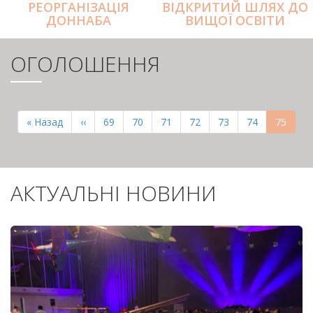
РЕОРГАНІЗАЦІЯ
ВІДКРИТИЙ ШЛЯХ ДО
ДОННАБА
ВИЩОЇ ОСВІТИ
ОГОЛОШЕННЯ
РОЗБИВКА
НА
Перша
« Назад
Попередня
‹‹
Page
69
Page
70
Page
71
Page
72
Page
73
Page
74
Поточн
75
СТОРІНКИ
сторінка
сторінка
сторінк
АКТУАЛЬНІ НОВИНИ