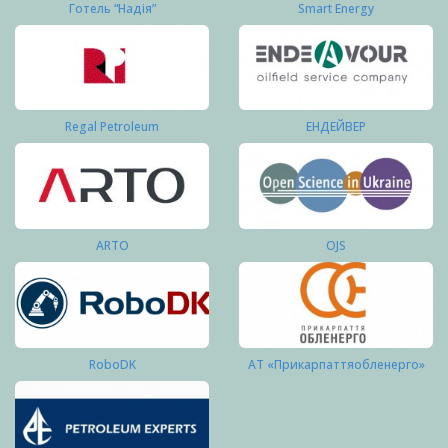
Готель “Надія”
Smart Energy
Regal Petroleum
ЕНДЕЙВЕР
ARTO
OJS
RoboDK
АТ «Прикарпаттяобленерго»