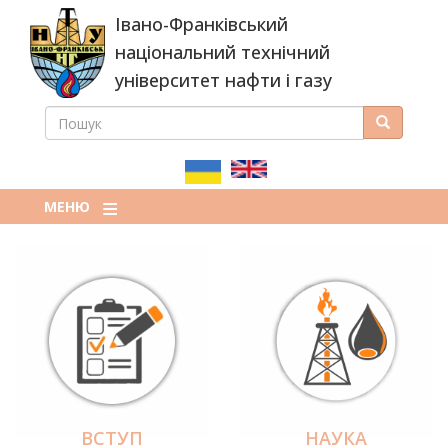
Перейти
Івано-Франківський
до
основного
національний технічний
вмісту
університет нафти і газу
ПОШУК
Пошук
ПОШУКОВА
ФОРМА
МЕНЮ
ВСТУП
НАУКА