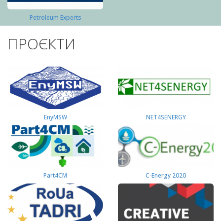
Petroleum Experts
ПРОЄКТИ
EnyMSW
NET4SENERGY
Part4СМ
C-Energy 2020