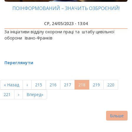
ПОІНФОРМОВАНИЙ – ЗНАЧИТЬ ОЗБРОЄНИЙ!
СР, 24/05/2023 - 13:04
За ініціативи відділу охорони праці та штабу цивільної
оборони Івано-Франків
Переглянути
РОЗБИВКА
НА
Перша
« Назад
Попередня
‹
Page
215
Page
216
Page
217
Поточна
218
Page
219
Page
220
СТОРІНКИ
сторінка
сторінка
сторінка
Page
221
Наступна
›
Остання
Вперед»
сторінка
сторінка
Більше