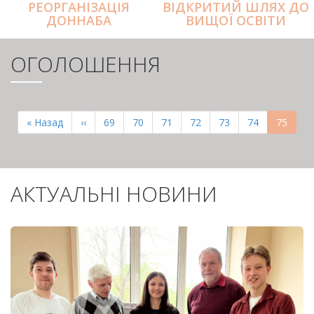
РЕОРГАНІЗАЦІЯ
ВІДКРИТИЙ ШЛЯХ ДО
ДОННАБА
ВИЩОЇ ОСВІТИ
ОГОЛОШЕННЯ
РОЗБИВКА
НА
Перша
« Назад
Попередня
‹‹
Page
69
Page
70
Page
71
Page
72
Page
73
Page
74
Поточн
75
СТОРІНКИ
сторінка
сторінка
сторінк
АКТУАЛЬНІ НОВИНИ