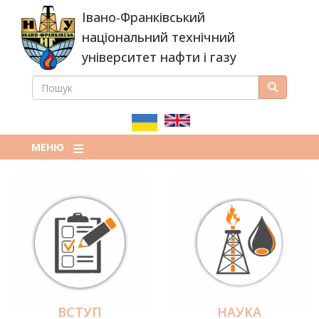
Перейти
Івано-Франківський
до
основного
національний технічний
вмісту
університет нафти і газу
ПОШУК
Пошук
ПОШУКОВА
ФОРМА
МЕНЮ
ВСТУП
НАУКА