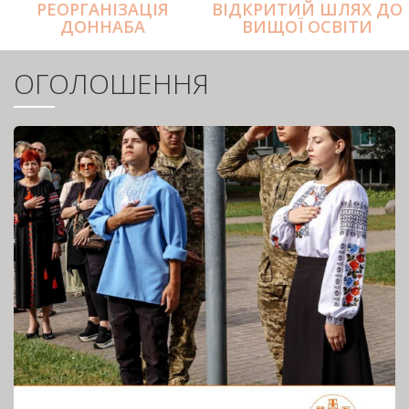
РЕОРГАНІЗАЦІЯ
ВІДКРИТИЙ ШЛЯХ ДО
ДОННАБА
ВИЩОЇ ОСВІТИ
ОГОЛОШЕННЯ