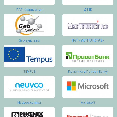
ПАТ «Укрнафта»
ДТЕК
Geo synthesis
ПАТ «УКРТРАНСГАЗ»
TEMPUS
Практика в Приват Банку
Neuvoo.com.ua
Microsoft