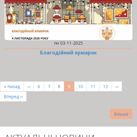
пн 03-11-2025
Благодійний ярмарок
РОЗБИВКА
НА
Перша
« Назад
Попередня
‹‹
Page
6
Page
7
Page
8
Поточна
9
Page
10
Page
11
Page
12
Наступна
››
СТОРІНКИ
сторінка
сторінка
сторінка
сторінка
Остання
Вперед ››
сторінка
Більше