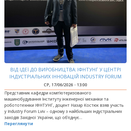
ВІД ІДЕЇ ДО ВИРОБНИЦТВА: ІФНТУНГ У ЦЕНТРІ
ІНДУСТРІАЛЬНИХ ІННОВАЦІЙ INDUSTRY FORUM
LVIV
СР, 17/06/2026 - 13:00
Представник кафедри комп’ютеризованого
машинобудування Інституту інженерної механіки та
робототехніки ІФНТУНГ, доцент Назар Костюк взяв участь
у Industry Forum Lviv – одному з найбільших індустріальних
заходів Західної України, що об’єднує…
Переглянути