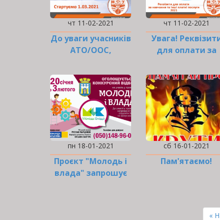
чт 11-02-2021
чт 11-02-2021
До уваги учасників
Увага! Реквізит
АТО/ООС,
для оплати за
військовослужбовців
навчання та інш
та…
платні послуги н
2021 рік!
пн 18-01-2021
сб 16-01-2021
Проєкт "Молодь і
Пам'ятаємо!
влада" запрошує
до участі в
конкурсі!
РОЗБИВКА
НА
Пе
« 
СТОРІНКИ