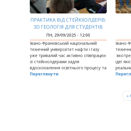
ПРАКТИКА ВІД СТЕЙКХОЛДЕРІВ:
3D ГЕОЛОГІЯ ДЛЯ СТУДЕНТІВ
М
ПН, 29/09/2025 - 12:00
Івано-Франківський національний
Івано-Ф
технічний університет нафти і газу
технічн
уже тривалий час активно співпрацює
вкотре 
зі стейкхолдерами задля
ідеї які
вдосконалення освітнього процесу та
реальни
якісної підготовки майбутніх фахівців.
Переглянути
поглиб
Перегл
гравцям
РОЗБИВКА
НА
П
« 
СТОРІНКИ
ст