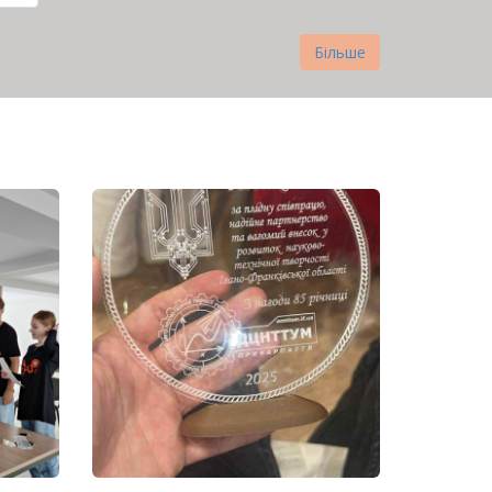
Scholarship
нка
Більше