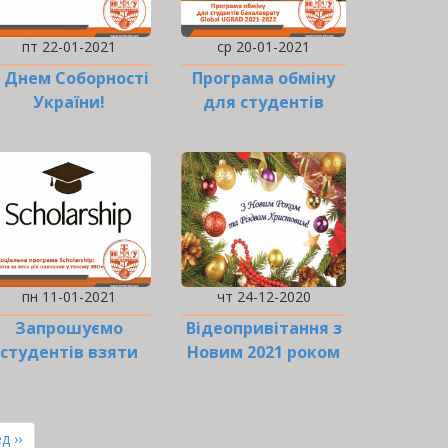
пт 22-01-2021
ср 20-01-2021
 Днем Соборності
Програма обміну
України!
для студентів
Global UGRAD 2021-
2022
пн 11-01-2021
чт 24-12-2020
Запрошуємо
Відеопривітання з
студентів взяти
Новим 2021 роком
участь у
та Різдвом
соціальній
Христовим
програмі
ння
д ››