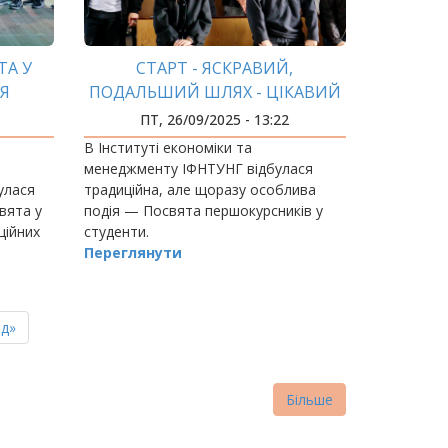
ТА У
СТАРТ - ЯСКРАВИЙ,
Я
ПОДАЛЬШИЙ ШЛЯХ - ЦІКАВИЙ
ПТ, 26/09/2025 - 13:22
В Інституті економіки та
менеджменту ІФНТУНГ відбулася
булася
традиційна, але щоразу особлива
вята у
подія — Посвята першокурсників у
ційних
студенти.
Переглянути
ня
д»
нка
Більше