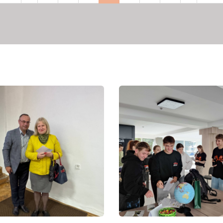
рінка
сторінка
сторінка
сторінка
сторі