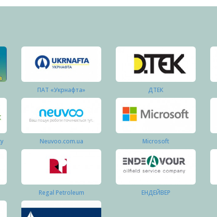
ПАТ «Укрнафта»
ДТЕК
ку
Neuvoo.com.ua
Microsoft
Regal Petroleum
ЕНДЕЙВЕР