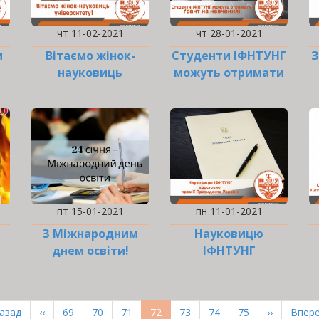
чт 11-02-2021
чт 28-01-2021
и
Вітаємо жінок-
Студенти ІФНТУНГ
З
науковиць
можуть отримати
і
університету!
ґрант на навчання
а
в розмірі 12 000
гривень!
пт 15-01-2021
пн 11-01-2021
З Міжнародним
Науковицю
днем освіти!
ІФНТУНГ
удостоєно премії
Президента
України
рша
Назад
Попередня
‹‹
Page
69
Page
70
Page
71
Поточна
72
Page
73
Page
74
Page
75
Наступна
››
Оста
Впере