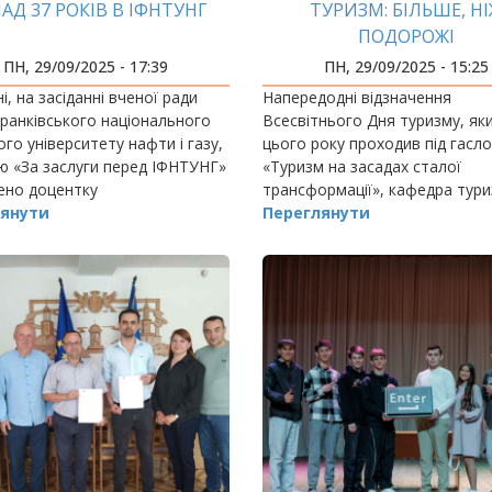
АД 37 РОКІВ В ІФНТУНГ
ТУРИЗМ: БІЛЬШЕ, Н
ПОДОРОЖІ
ПН, 29/09/2025 - 17:39
ПН, 29/09/2025 - 15:25
і, на засіданні вченої ради
Напередодні відзначення
ранківського національного
Всесвітнього Дня туризму, як
ого університету нафти і газу,
цього року проходив під гасл
 «За заслуги перед ІФНТУНГ»
«Туризм на засадах сталої
ено доцентку
трансформації», кафедра тури
янути
Переглянути