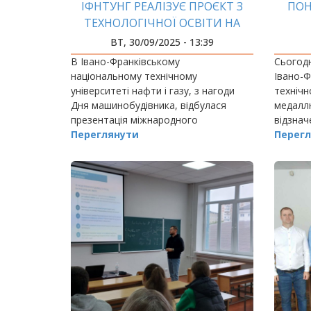
ІФНТУНГ РЕАЛІЗУЄ ПРОЄКТ З
ПОН
ТЕХНОЛОГІЧНОЇ ОСВІТИ НА
ПОНАД 800 ТИСЯЧ ЄВРО
ВТ, 30/09/2025 - 13:39
В Івано-Франківському
Сьогодн
національному технічному
Івано-Ф
університеті нафти і газу, з нагоди
технічн
Дня машинобудівника, відбулася
медаллю
презентація міжнародного
відзнач
грантового проєкту ROUA00183
Переглянути
Перегл
«Транскордонна академічна
технологічна освіта» (ATEd).