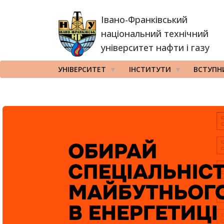
Перейти
Івано-Франківський
до
основного
національний технічний
вмісту
університет нафти і газу
УНІВЕРСИТЕТ
ІНСТИТУТИ
ВСТУПН