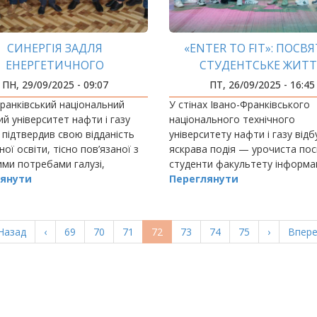
СИНЕРГІЯ ЗАДЛЯ
«ENTER TO FIT»: ПОСВЯ
ЕНЕРГЕТИЧНОГО
СТУДЕНТСЬКЕ ЖИТТ
АЙБУТНЬОГО КРАЇНИ
ПН, 29/09/2025 - 09:07
ПТ, 26/09/2025 - 16:45
ранківський національний
У стінах Івано-Франківського
ий університет нафти і газу
національного технічного
підтвердив свою відданість
університету нафти і газу від
сної освіти, тісно пов’язаної з
яскрава подія — урочиста пос
ми потребами галузі,
студенти факультету інформа
люючи співпрацю з провідними
янути
технологій.
Переглянути
и енергетичного сектору.
ерша
Назад
Попередня
‹
Page
69
Page
70
Page
71
Поточна
72
Page
73
Page
74
Page
75
Наступна
›
Остан
Впере
орінка
сторінка
сторінка
сторінка
сторі