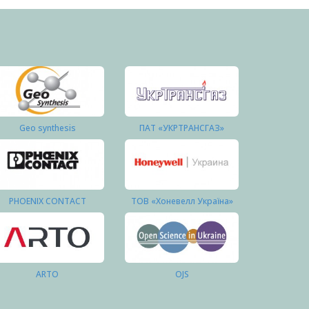
Geo synthesis
ПАТ «УКРТРАНСГАЗ»
PHOENIX CONTACT
ТОВ «Хоневелл Україна»
ARTO
OJS