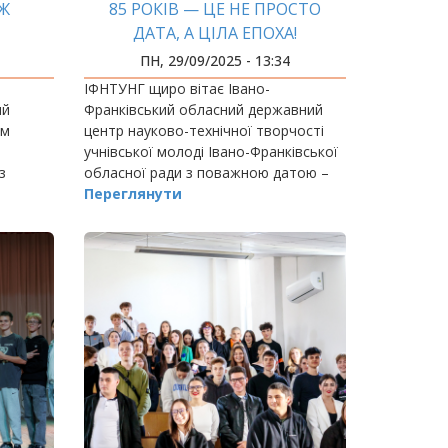
ІЖ
85 РОКІВ — ЦЕ НЕ ПРОСТО
ДАТА, А ЦІЛА ЕПОХА!
ПН, 29/09/2025 - 13:34
ІФНТУНГ щиро вітає Івано-
ий
Франківський обласний державний
ом
центр науково-технічної творчості
учнівської молоді Івано-Франківської
з
обласної ради з поважною датою –
85 років діяльності!
Переглянути