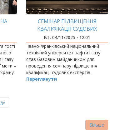
 НА
СЕМІНАР ПІДВИЩЕННЯ
КВАЛІФІКАЦІЇ СУДОВИХ
ЕКСПЕРТІВ-ЕКОНОМІСТІВ
ВТ, 04/11/2025 - 12:01
а гості
Івано-Франківський національний
ьного
технічний університет нафти і газу
 і газу
став базовим майданчиком для
 мети –
проведення семінару підвищення
країну.
кваліфікації судових експертів-
економістів на тему «Новації у
Переглянути
діяльності судових експертів-
економістів».
ня
д»
нка
Більше