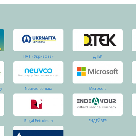
ПАТ «Укрнафта»
ДТЕК
ку
Neuvoo.com.ua
Microsoft
Regal Petroleum
ЕНДЕЙВЕР