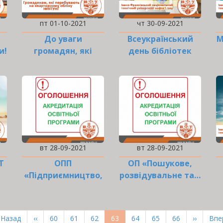
пт 01-10-2021
чт 30-09-2021
До уваги
Всеукраїнський
М
и!
громадян, які
день бібліотек
перебувають на
квартирному…
вт 28-09-2021
вт 28-09-2021
Т
ОПП
ОП «Пошукове,
«Підприємництво,
розвідувальне та…
торгівля та…
ерша
 Назад
Попередня
‹‹
Page
60
Page
61
Page
62
Поточна
63
Page
64
Page
65
Page
66
Наступн
››
Ост
Впер