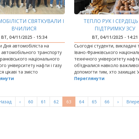
ОБІЛІСТИ СВЯТКУВАЛИ І
ТЕПЛО РУК І СЕРДЕЦЬ
ВЧИЛИСЯ
ПІДТРИМКУ ЗСУ
ВТ, 04/11/2025 - 15:34
ВТ, 04/11/2025 - 14:21
и Дня автомобіліста на
Сьогодні студенти, викладачі т
 автомобільного транспорту
Івано-Франківського націонал
ранківського національного
технічного університету нафти
ого університету нафти і газу
об’єдналися навколо важливої
ся цікаві та змісто
допомогти тим, хто захищає У
янути
Переглянути
ерша
Назад
Попередня
‹
Page
60
Page
61
Page
62
Поточна
63
Page
64
Page
65
Page
66
Наступна
›
Остан
Впере
орінка
сторінка
сторінка
сторінка
сторі