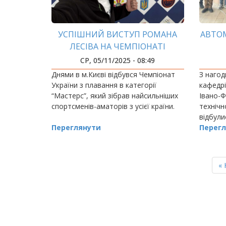
УСПІШНИЙ ВИСТУП РОМАНА
АВТОМ
ЛЕСІВА НА ЧЕМПІОНАТІ
УКРАЇНИ З ПЛАВАННЯ
СР, 05/11/2025 - 08:49
Днями в м.Києві відбувся Чемпіонат
З нагод
України з плавання в категорії
кафедрі
“Мастерс”, який зібрав найсильніших
Івано-Ф
спортсменів-аматорів з усієї країни.
технічн
відбули
Переглянути
Перегл
РОЗБИВКА
НА
П
« 
СТОРІНКИ
ст