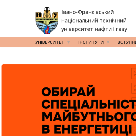
Перейти
Івано-Франківський
до
основного
національний технічний
вмісту
університет нафти і газу
УНІВЕРСИТЕТ
ІНСТИТУТИ
ВСТУПН