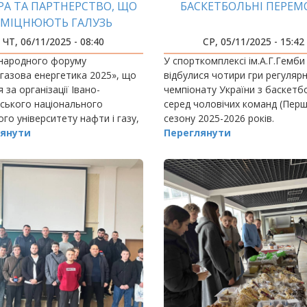
РА ТА ПАРТНЕРСТВО, ЩО
БАСКЕТБОЛЬНІ ПЕРЕМ
ЗМІЦНЮЮТЬ ГАЛУЗЬ
ЧТ, 06/11/2025 - 08:40
СР, 05/11/2025 - 15:42
народного форуму
У спорткомплексі ім.А.Г.Гемби
азова енергетика 2025», що
відбулися чотири гри регуляр
 за організації Івано-
чемпіонату України з баскетб
ського національного
серед чоловічих команд (Перша
ого університету нафти і газу,
сезону 2025-2026 років.
ися всі наші стратегічні
янути
Переглянути
и, з якими пов’язані не лише
 та наукові…