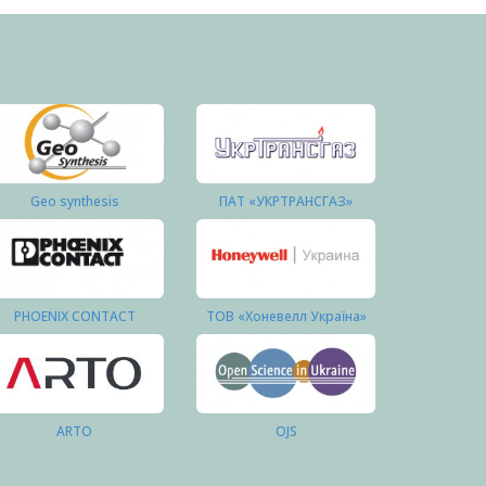
Geo synthesis
ПАТ «УКРТРАНСГАЗ»
PHOENIX CONTACT
ТОВ «Хоневелл Україна»
ARTO
OJS