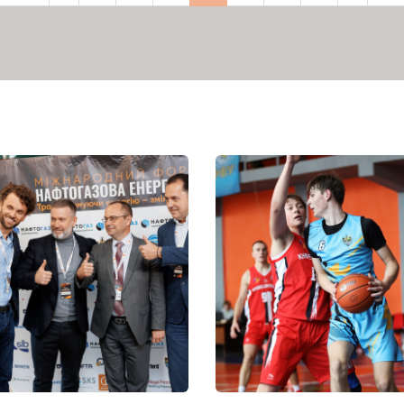
торінка
сторінка
сторінка
сторінка
сто