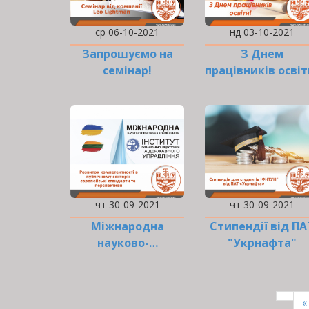
ср 06-10-2021
нд 03-10-2021
Запрошуємо на
З Днем
семінар!
працівників освіт
чт 30-09-2021
чт 30-09-2021
Міжнародна
Стипендії від ПА
науково-…
"Укрнафта"
РОЗБИВКА
НА
П
«
СТОРІНКИ