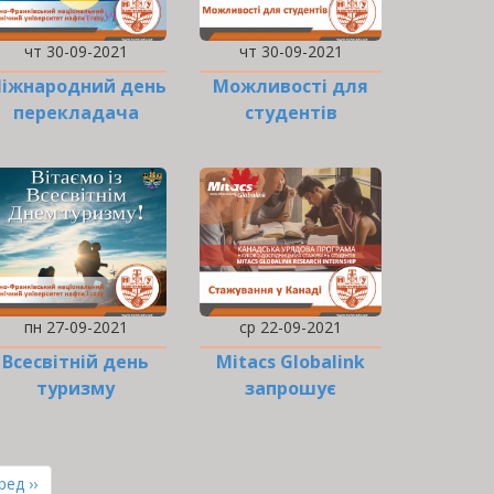
чт 30-09-2021
чт 30-09-2021
іжнародний день
Можливості для
перекладача
студентів
пн 27-09-2021
ср 22-09-2021
Всесвітній день
Mitacs Globalink
туризму
запрошує
студентів на
стажування у…
а
ання
ед ››