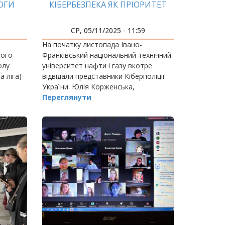
ОГИ
КІБЕРБЕЗПЕКА ЯК ПРІОРИТЕТ
СР, 05/11/2025 - 11:59
На початку листопада Івано-
ного
Франківський національний технічний
олу
університет нафти і газу вкотре
 ліга)
відвідали представники Кіберполіції
України: Юлія Корженська,
підполковник поліції,
Переглянути
оперуповноважена відділу протидії
кіберзлочинам в Івано-Франківській…