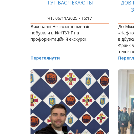
ТУТ ВАС ЧЕКАЮТЬ!
ДОВІ
ЧТ, 06/11/2025 - 15:17
Вихованці Негівської гімназії
До Між
побували в ІФНТУНГ на
«Нафтог
профорієнтаційній екскурсії.
відбувся
Франків
технічн
Переглянути
долучил
Перегл
партнер
освітні