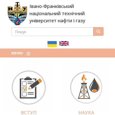
Перейти
Івано-Франківський
до
основного
національний технічний
вмісту
університет нафти і газу
ПОШУК
Пошук
ПОШУКОВА
ФОРМА
МЕНЮ
ВСТУП
НАУКА