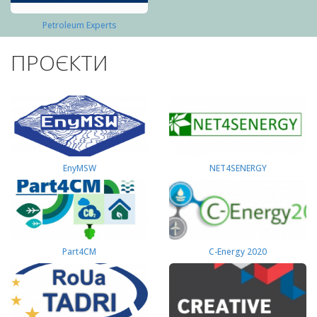
Petroleum Experts
ПРОЄКТИ
EnyMSW
NET4SENERGY
Part4СМ
C-Energy 2020