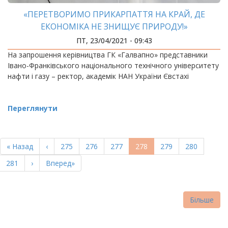
«ПЕРЕТВОРИМО ПРИКАРПАТТЯ НА КРАЙ, ДЕ
ЕКОНОМІКА НЕ ЗНИЩУЄ ПРИРОДУ!»
ПТ, 23/04/2021 - 09:43
На запрошення керівництва ГК «Галвапно» представники
Івано-Франківського національного технічного університету
нафти і газу – ректор, академік НАН України Євстахі
Переглянути
РОЗБИВКА
НА
Перша
« Назад
Попередня
‹
Page
275
Page
276
Page
277
Поточна
278
Page
279
Page
280
СТОРІНКИ
сторінка
сторінка
сторінка
Page
281
Наступна
›
Остання
Вперед»
сторінка
сторінка
Більше