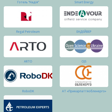
Готель “Надія”
Smart Energy
Regal Petroleum
ЕНДЕЙВЕР
ARTO
OJS
RoboDK
АТ «Прикарпаттяобленерго»