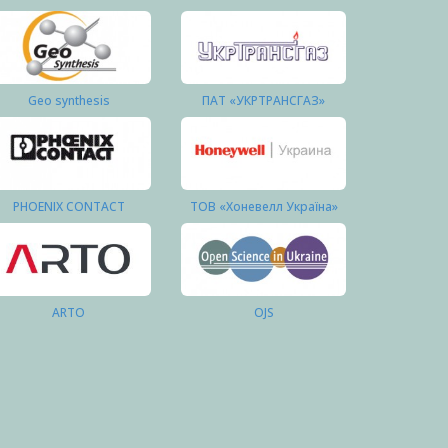
Geo synthesis
ПАТ «УКРТРАНСГАЗ»
PHOENIX CONTACT
ТОВ «Хоневелл Україна»
ARTO
OJS