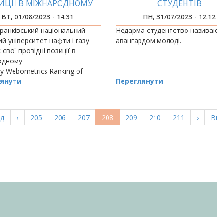
ИЦІЇ В МІЖНАРОДНОМУ
СТУДЕНТІВ
ЙТИНГУ WEBOMETRICS
ВТ, 01/08/2023 - 14:31
ПН, 31/07/2023 - 12:12
ранківський національний
Недарма студентство назива
ий університет нафти і газу
авангардом молоді.
 свої провідні позиції в
одному
у Webometrics Ranking of
Universities.
янути
Переглянути
а
ад
Попередня
‹
Page
205
Page
206
Page
207
Поточна
208
Page
209
Page
210
Page
211
Насту
›
О
В
ка
сторінка
сторінка
сторі
с