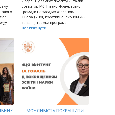
2 серпня у рамках проєкту «Сталий
граму
розвиток МСП Івано-Франківської
сталого
громади на засадах «зеленої»,
tion
інноваційної, креативної економіки»
nergy
та за підтримки програми
міжнародної співпраці «EU4Business:
Переглянути
відновлення,
конкурентоспроможність та
ИВНИХ
МОЖЛИВІСТЬ ПОКРАЩИТИ