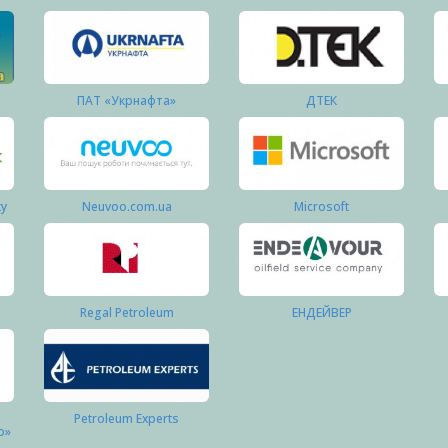
ПАТ «Укрнафта»
ДТЕК
ку
Neuvoo.com.ua
Microsoft
Regal Petroleum
ЕНДЕЙВЕР
Petroleum Experts
о»