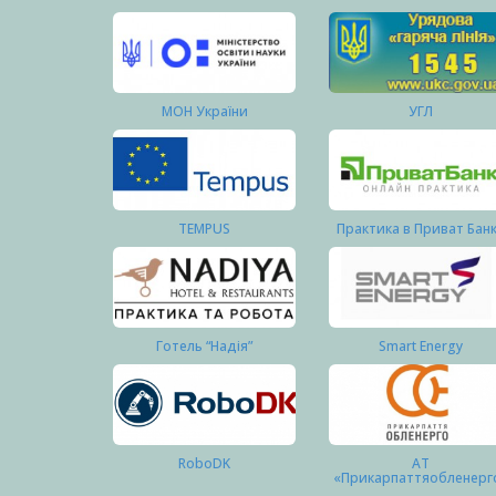
МОН України
УГЛ
TEMPUS
Практика в Приват Бан
Готель “Надія”
Smart Energy
RoboDK
АТ
«Прикарпаттяобленерг