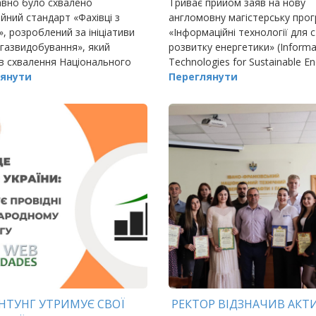
вно було схвалено
Триває прийом заяв на нову
йний стандарт «Фахівці з
англомовну магістерську про
», розроблений за ініціативи
«Інформаційні технології для 
газвидобування», який
розвитку енергетики» (Informa
в схвалення Національного
Technologies for Sustainable E
ва кваліфікацій.
янути
Engineering, IT4SEE), що
Переглянути
базуватиметься на
НТУНГ УТРИМУЄ СВОЇ
РЕКТОР ВІДЗНАЧИВ АКТ