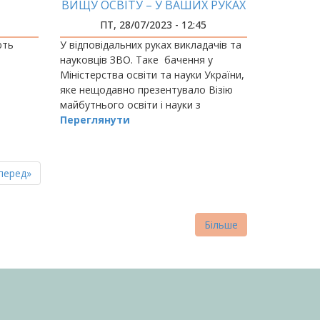
ВИЩУ ОСВІТУ – У ВАШИХ РУКАХ
ПТ, 28/07/2023 - 12:45
ють
У відповідальних руках викладачів та
науковців ЗВО. Таке бачення у
Міністерства освіти та науки України,
яке нещодавно презентувало Візію
майбутнього освіти і науки з
відображанням цілей та принципів
Переглянути
розвитку.
пна
стання
перед»
нка
торінка
Більше