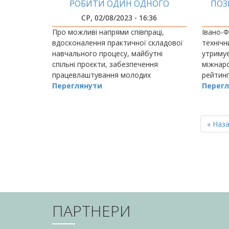
РОБИТИ ОДИН ОДНОГО
ПОЗ
КРАЩИМ!
РЕ
СР, 02/08/2023 - 16:36
Про можливі напрями співпраці,
Івано-Ф
вдосконалення практичної складової
технічн
навчального процесу, майбутні
утримує
спільні проєкти, забезпечення
міжнар
працевлаштування молодих
рейтинг
спеціалістів йшлося сьогодні, 2
Переглянути
World’s 
Перегл
серпня, в Івано-Франківському
національному техн
РОЗБИВКА
НА
Перш
« Наз
СТОРІНКИ
сторін
ПАРТНЕРИ