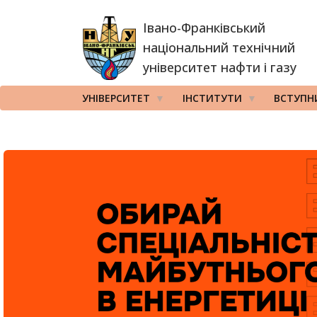
Перейти
Івано-Франківський
до
основного
національний технічний
вмісту
університет нафти і газу
УНІВЕРСИТЕТ
ІНСТИТУТИ
ВСТУПН