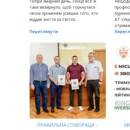
Попри хмарний день, сонце все ж
Нещода
таки визирнуло, щоб торкнутися
професі
своїм променем усмішки того, хто
буріння
віддав життя за Світло…
АТ «Укр
отрима
Переглянути
агентст
Перегл
ПРАВИЛЬНА СПІВПРАЦЯ –
ІФ