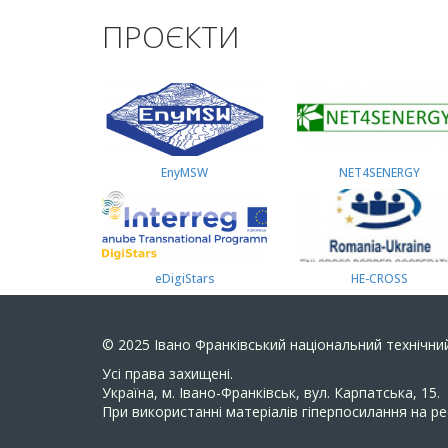
ПРОЄКТИ
EnyMSW
NET4SENERGY
eDigiStars
HE-CROSS
© 2025
Івано Франківський національний технічний
Усi права захищенi.
Україна, м. Івано-Франківськ, вул. Карпатська, 15.
При використанні матеріалів гіперпосилання на ре