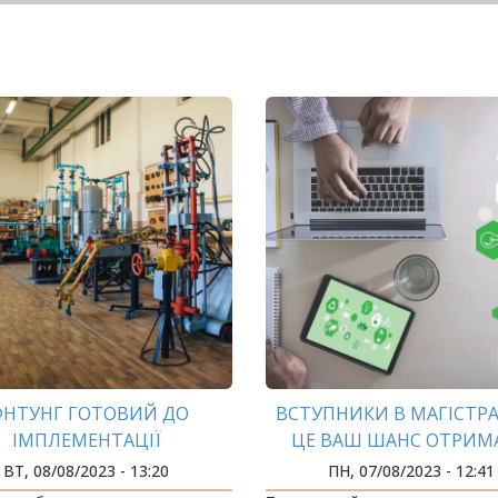
ФНТУНГ ГОТОВИЙ ДО
ВСТУПНИКИ В МАГІСТРА
ІМПЛЕМЕНТАЦІЇ
ЦЕ ВАШ ШАНС ОТРИМ
ФЕСІЙНОГО СТАНДАРТУ
ОСВІТУ БРИТАНСЬКОЇ ЯК
ВТ, 08/08/2023 - 13:20
ПН, 07/08/2023 - 12:41
ХІВЦІ З БУРІННЯ» В ОПП
УКРАЇНІ!