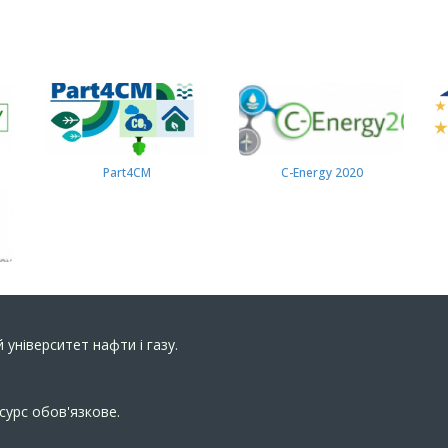
Part4СМ
C-Energy 2020
 університет нафти і газу.
сурс обов'язкове.