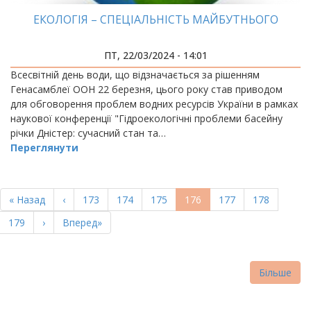
ЕКОЛОГІЯ – СПЕЦІАЛЬНІСТЬ МАЙБУТНЬОГО
ПТ, 22/03/2024 - 14:01
Всесвітній день води, що відзначається за рішенням
Генасамблеї ООН 22 березня, цього року став приводом
для обговорення проблем водних ресурсів України в рамках
наукової конференції "Гідроекологічні проблеми басейну
річки Дністер: сучасний стан та…
Переглянути
РОЗБИВКА
НА
Перша
« Назад
Попередня
‹
Page
173
Page
174
Page
175
Поточна
176
Page
177
Page
178
СТОРІНКИ
сторінка
сторінка
сторінка
Page
179
Наступна
›
Остання
Вперед»
сторінка
сторінка
Більше