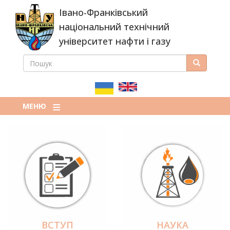
Перейти
Івано-Франківський
до
основного
національний технічний
вмісту
університет нафти і газу
ПОШУК
Пошук
ПОШУКОВА
ФОРМА
МЕНЮ
ВСТУП
НАУКА