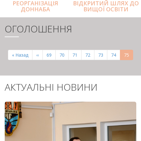
РЕОРГАНІЗАЦІЯ
ВІДКРИТИЙ ШЛЯХ ДО
ДОННАБА
ВИЩОЇ ОСВІТИ
ОГОЛОШЕННЯ
РОЗБИВКА
НА
Перша
« Назад
Попередня
‹‹
Page
69
Page
70
Page
71
Page
72
Page
73
Page
74
Поточн
75
СТОРІНКИ
сторінка
сторінка
сторінк
АКТУАЛЬНІ НОВИНИ