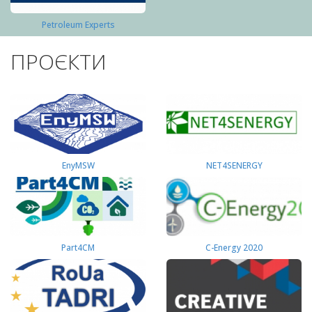
Petroleum Experts
ПРОЄКТИ
EnyMSW
NET4SENERGY
Part4СМ
C-Energy 2020