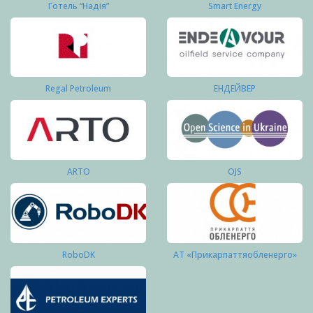
Готель “Надія”
Smart Energy
Regal Petroleum
ЕНДЕЙВЕР
ARTO
OJS
RoboDK
АТ «Прикарпаттяобленерго»