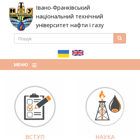
Перейти
Івано-Франківський
до
основного
національний технічний
вмісту
університет нафти і газу
ПОШУК
Пошук
ПОШУКОВА
ФОРМА
МЕНЮ
ВСТУП
НАУКА