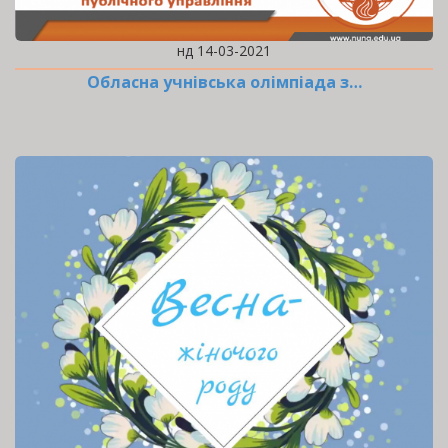
нд 14-03-2021
Обласна учнівська олімпіада з…