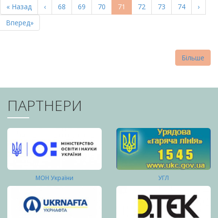
Перша
« Назад
Попередня
‹
Page
68
Page
69
Page
70
Поточна
71
Page
72
Page
73
Page
74
Насту
›
СТОРІНКИ
сторінка
сторінка
сторінка
сторі
Остання
Вперед»
сторінка
Більше
ПАРТНЕРИ
МОН України
УГЛ