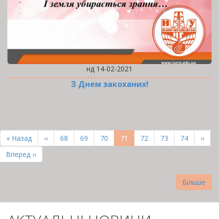
нд 14-02-2021
З Днем закоханих!
РОЗБИВКА
НА
Перша
« Назад
Попередня
‹‹
Page
68
Page
69
Page
70
Поточна
71
Page
72
Page
73
Page
74
Наст
››
СТОРІНКИ
сторінка
сторінка
сторінка
сторі
Остання
Вперед ››
сторінка
Більше