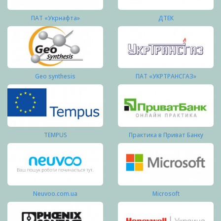
ПАТ «Укрнафта»
ДТЕК
Geo synthesis
ПАТ «УКРТРАНСГАЗ»
TEMPUS
Практика в Приват Банку
Neuvoo.com.ua
Microsoft