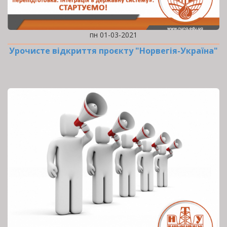
пн 01-03-2021
Урочисте відкриття проєкту "Норвегія-Україна"