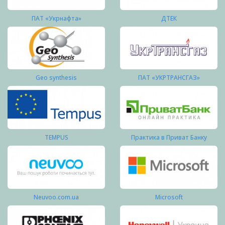
ПАТ «Укрнафта»
ДТЕК
Geo synthesis
ПАТ «УКРТРАНСГАЗ»
TEMPUS
Практика в Приват Банку
Neuvoo.com.ua
Microsoft