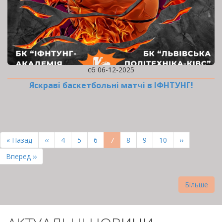
сб 06-12-2025
Яскраві баскетбольні матчі в ІФНТУНГ!
РОЗБИВКА
НА
Перша
« Назад
Попередня
‹‹
Page
4
Page
5
Page
6
Поточна
7
Page
8
Page
9
Page
10
Наступна
››
СТОРІНКИ
сторінка
сторінка
сторінка
сторінка
Остання
Вперед ››
сторінка
Більше