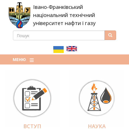
Перейти
Івано-Франківський
до
основного
національний технічний
вмісту
університет нафти і газу
ПОШУК
Пошук
ПОШУКОВА
ФОРМА
МЕНЮ
ВСТУП
НАУКА