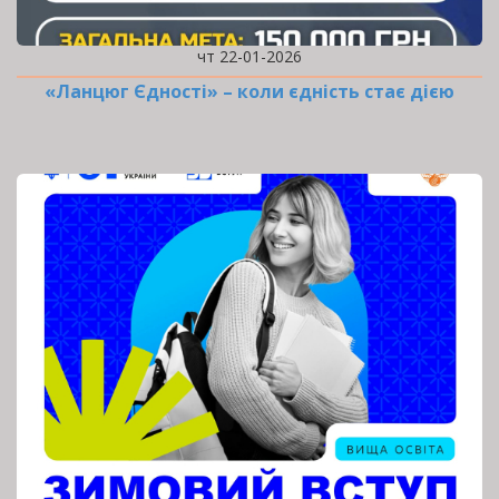
чт 22-01-2026
«Ланцюг Єдності» – коли єдність стає дією