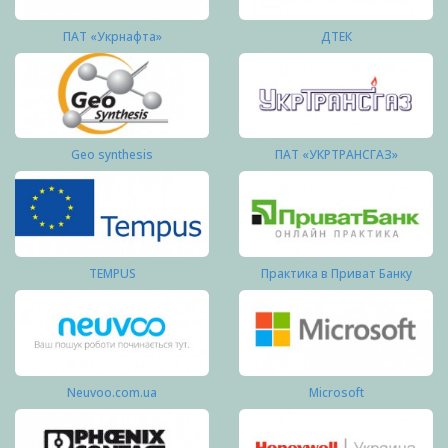
ПАТ «Укрнафта»
ДТЕК
Geo synthesis
ПАТ «УКРТРАНСГАЗ»
TEMPUS
Практика в Приват Банку
Neuvoo.com.ua
Microsoft