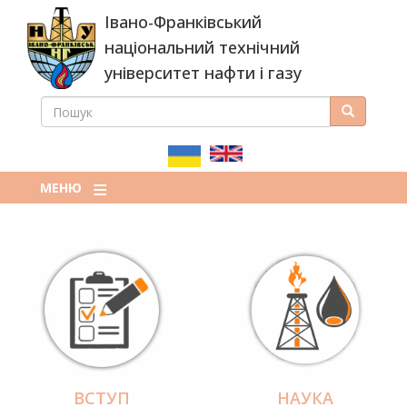
Перейти
Івано-Франківський
до
основного
національний технічний
вмісту
університет нафти і газу
ПОШУК
Пошук
ПОШУКОВА
ФОРМА
МЕНЮ
ВСТУП
НАУКА