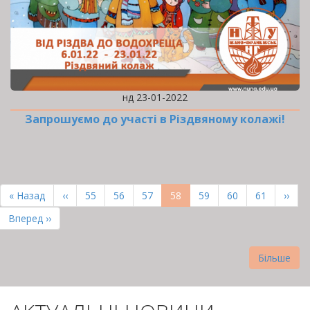
нд 23-01-2022
Запрошуємо до участі в Різдвяному колажі!
РОЗБИВКА
НА
Перша
« Назад
Попередня
‹‹
Page
55
Page
56
Page
57
Поточна
58
Page
59
Page
60
Page
61
Наст
››
СТОРІНКИ
сторінка
сторінка
сторінка
сторі
Остання
Вперед ››
сторінка
Більше