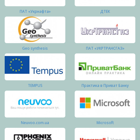
ПАТ «Укрнафта»
ДТЕК
Geo synthesis
ПАТ «УКРТРАНСГАЗ»
TEMPUS
Практика в Приват Банку
Neuvoo.com.ua
Microsoft