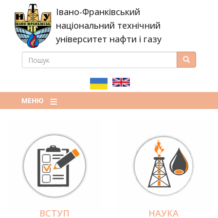
Перейти
Івано-Франківський
до
основного
національний технічний
вмісту
університет нафти і газу
ПОШУК
Пошук
ПОШУКОВА
ФОРМА
МЕНЮ
ВСТУП
НАУКА