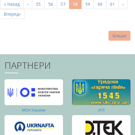
Перша
« Назад
Попередня
‹
Page
55
Page
56
Page
57
Поточна
58
Page
59
Page
60
Page
61
Насту
›
СТОРІНКИ
сторінка
сторінка
сторінка
сторі
Остання
Вперед»
сторінка
Більше
ПАРТНЕРИ
МОН України
УГЛ