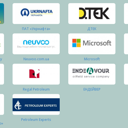
ПАТ «Укрнафта»
ДТЕК
ку
Neuvoo.com.ua
Microsoft
Regal Petroleum
ЕНДЕЙВЕР
Petroleum Experts
о»