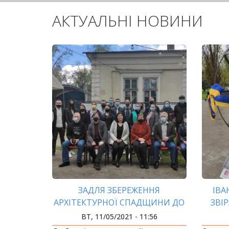
АКТУАЛЬНІ НОВИНИ
ЗАДЛЯ ЗБЕРЕЖЕННЯ
ІВА
АРХІТЕКТУРНОЇ СПАДЩИНИ ДО
ЗВІ
ДНЯ МІСТА АРХІТЕКТОРИ
ВТ, 11/05/2021 - 11:56
ІФНТУНГ ВІДКРИЛИ ВИСТАВКУ