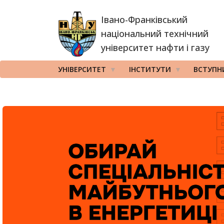
Перейти
Івано-Франківський
до
основного
національний технічний
вмісту
університет нафти і газу
УНІВЕРСИТЕТ
ІНСТИТУТИ
ВСТУПН