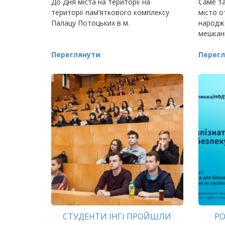
До Дня міста на території на
Саме та
АРХІТЕКТУРНИХ ПРОЄКТІВ
території пам’яткового комплексу
місто о
Палацу Потоцьких в м.
народже
мешканц
Переглянути
Перегл
СТУДЕНТИ ІНГІ ПРОЙШЛИ
РО