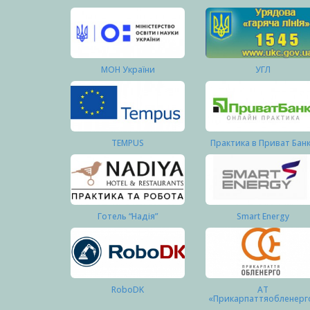
МОН України
УГЛ
TEMPUS
Практика в Приват Бан
Готель “Надія”
Smart Energy
RoboDK
АТ
«Прикарпаттяобленерг