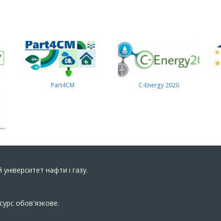
Part4СМ
C-Energy 2020
 університет нафти і газу.
сурс обов'язкове.