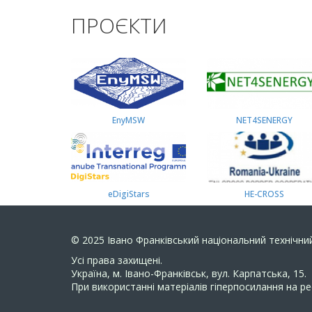
ПРОЄКТИ
EnyMSW
NET4SENERGY
eDigiStars
HE-CROSS
© 2025
Івано Франківський національний технічний
Усi права захищенi.
Україна, м. Івано-Франківськ, вул. Карпатська, 15.
При використанні матеріалів гіперпосилання на ре