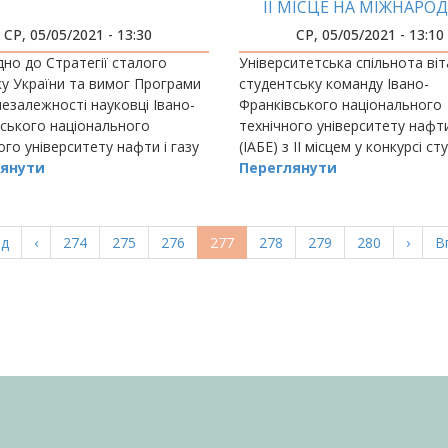
ІІ МІСЦЕ НА МІЖНАРО
КОНФЕРЕНЦІЇ З СИЛО
СР, 05/05/2021 - 13:30
СР, 05/05/2021 - 13:10
ЕЛЕКТРОНІКИ
дно до Стратегії сталого
Університетська спільнота віт
у України та вимог Програми
студентську команду Івано-
езалежності науковці Івано-
Франківського національного
ського національного
технічного університету нафти
ого університету нафти і газу
(ІАБЕ) з ІІ місцем у конкурсі ст
ють дослідження, головним
янути
та молодих фахівців на
Переглянути
ям яких є забезпечення
ичної
а
ад
Попередня
‹
Page
274
Page
275
Page
276
Поточна
277
Page
278
Page
279
Page
280
Насту
›
О
В
ка
сторінка
сторінка
сторі
с