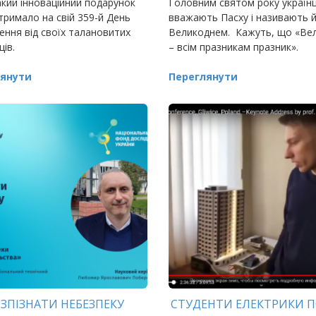
кий інноваційний подарунок
​​​​​​​Головним святом року українц
ЦКІДС
тримало на свій 359-й День
вважають Пасху і називають 
ння від своїх талановитих
Великоднем. Кажуть, що «Ве
ів.
– всім празникам празник».
янути
Переглянути
ЗПІЗНАТИ НЕБЕЗПЕКУ
СТУДЕНТИ ЕЛЕКТРИКИ П