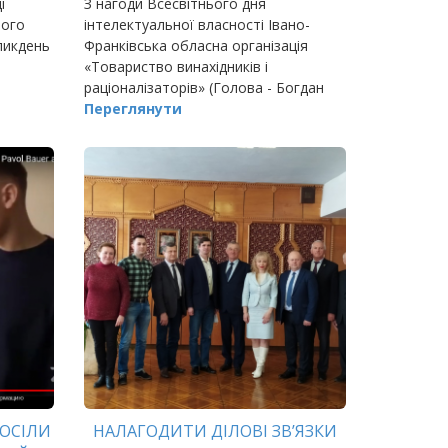
і
З нагоди Всесвітнього дня
його
інтелектуальної власності Івано-
ликдень
Франківська обласна організація
«Товариство винахідників і
раціоналізаторів» (Голова - Богдан
Середюк) та Івано-Франківська
Переглянути
обласна організація «Спілка наукових
та інженерних об’єднань…
ОСІЛИ
НАЛАГОДИТИ ДІЛОВІ ЗВ’ЯЗКИ