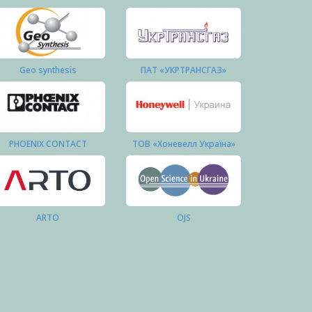
Geo synthesis
ПАТ «УКРТРАНСГАЗ»
PHOENIX CONTACT
ТОВ «Хоневелл Україна»
ARTO
OJS