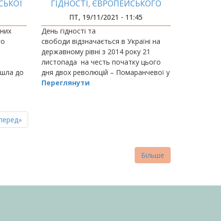
СЬКОЇ
ГІДНОСТІ, ЄВРОПЕЙСЬКОГО
ВИБОРУ
ПТ, 19/11/2021 - 11:45
C У
йних
День гідності та
РОПІ
го
свободи відзначається в Україні на
державному рівні з 2014 року 21
листопада на честь початку цього
шла до
дня двох революцій – Помаранчевої у
,
2004 році та Євромайдану і Революції
Переглянути
ися за
гідності у 2013 році.
пна
стання
перед»
нка
торінка
Більше