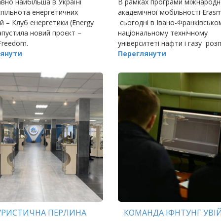
но найбільша в Україні
В рамках програми міжнародн
спільнота енергетичних
академічної мобільності Eras
й – Клуб енергетики (Energy
сьогодні в Івано-Франківсько
запустила новий проєкт –
національному технічному
Freedom.
університеті нафти і газу роз
янути
робочий візит професора ка
Переглянути
виробничи
УРИСТИЧНА ПЕРЛИНА
КОМАНДА ІФНТУНГ УВ