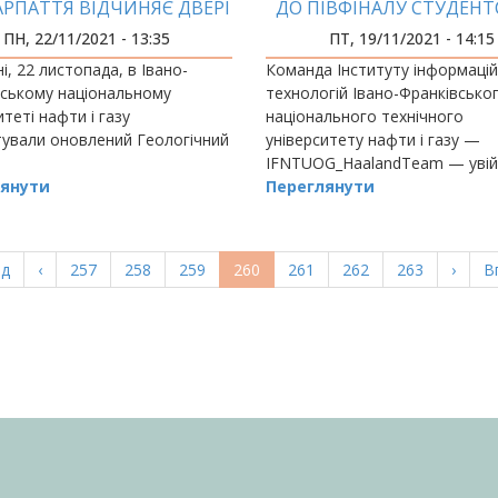
РПАТТЯ ВІДЧИНЯЄ ДВЕРІ
ДО ПІВФІНАЛУ СТУДЕНТ
ДЛЯ ВІДВІДУВАЧІВ!
ПЕРШОСТІ СВІТУ З
ПН, 22/11/2021 - 13:35
ПТ, 19/11/2021 - 14:15
ПРОГРАМУВАННЯ ICP
і, 22 листопада, в Івано-
Команда Інституту інформаці
ПІВДЕННО-СХІДНІЙ ЄВ
вському національному
технологій Івано-Франківсько
итеті нафти і газу
національного технічного
ували оновлений Геологічний
університету нафти і газу —
IFNTUOG_HaalandTeam — увій
янути
півфіналу конкурсу SEERC-2021
Переглянути
отримавши можливість змагат
студентськ
а
ад
Попередня
‹
Page
257
Page
258
Page
259
Поточна
260
Page
261
Page
262
Page
263
Насту
›
О
В
ка
сторінка
сторінка
сторі
с