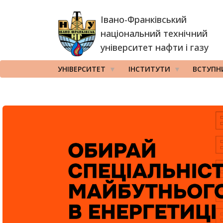
Перейти
Івано-Франківський
до
основного
національний технічний
вмісту
університет нафти і газу
УНІВЕРСИТЕТ
ІНСТИТУТИ
ВСТУПН