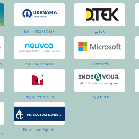
ПАТ «Укрнафта»
ДТЕК
ку
Neuvoo.com.ua
Microsoft
Regal Petroleum
ЕНДЕЙВЕР
Petroleum Experts
о»