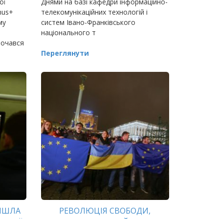
ої
Днями на базі кафедри інформаційно-
mus+
телекомунікаційних технологій і
му
систем Івано-Франківського
національного т
почався
федри
Переглянути
ІЙШЛА
РЕВОЛЮЦІЯ СВОБОДИ,