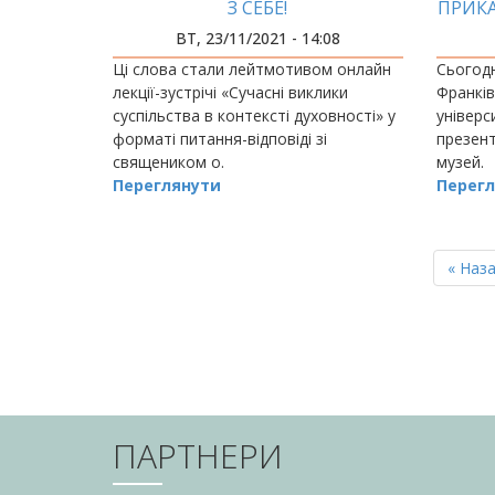
З СЕБЕ!
ПРИКА
ВТ, 23/11/2021 - 14:08
Ці слова стали лейтмотивом онлайн
Сьогодн
лекції-зустрічі «Сучасні виклики
Франкі
суспільства в контексті духовності» у
універс
форматі питання-відповіді зі
презент
священиком о.
музей.
Переглянути
Перегл
РОЗБИВКА
НА
Перш
« Наз
СТОРІНКИ
сторін
ПАРТНЕРИ