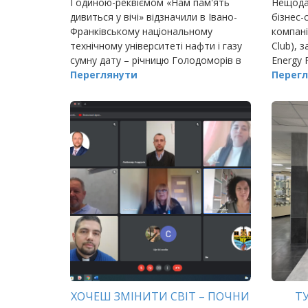
Годиною-реквіємом «Нам пам'ять
Нещодав
дивиться у вічі» відзначили в Івано-
бізнес-
Франківському національному
компані
технічному університеті нафти і газу
Club), 
сумну дату – річницю Голодоморів в
Energy 
Україні.
Переглянути
Перегл
ХОЧЕШ ЗМІНИТИ СВІТ – ПОЧНИ
Т