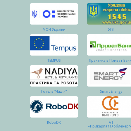
МОН України
УГЛ
TEMPUS
Практика в Приват Бан
Готель “Надія”
Smart Energy
RoboDK
АТ
«Прикарпаттяобленерг