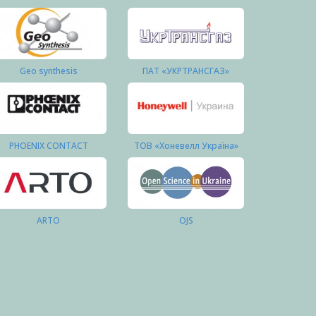
Geo synthesis
ПАТ «УКРТРАНСГАЗ»
PHOENIX CONTACT
ТОВ «Хоневелл Україна»
ARTO
OJS