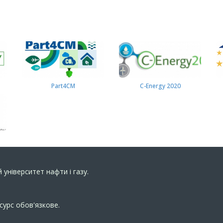
Part4СМ
C-Energy 2020
 університет нафти і газу.
сурс обов'язкове.