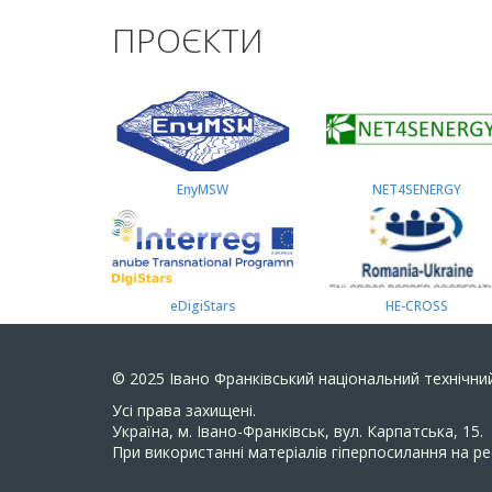
ПРОЄКТИ
EnyMSW
NET4SENERGY
eDigiStars
HE-CROSS
© 2025
Івано Франківський національний технічний
Усi права захищенi.
Україна, м. Івано-Франківськ, вул. Карпатська, 15.
При використанні матеріалів гіперпосилання на ре