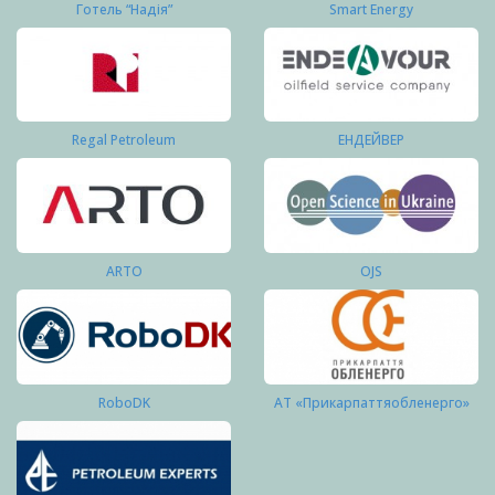
Готель “Надія”
Smart Energy
Regal Petroleum
ЕНДЕЙВЕР
ARTO
OJS
RoboDK
АТ «Прикарпаттяобленерго»