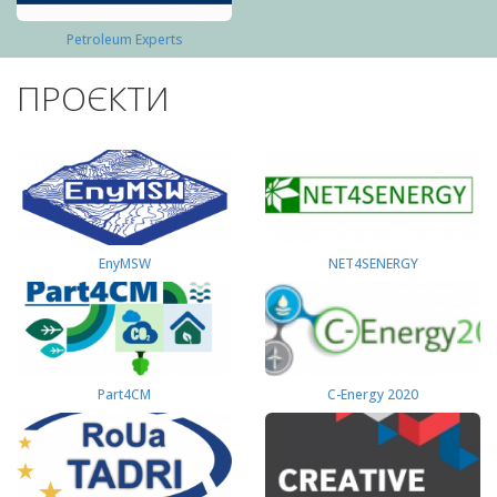
Petroleum Experts
ПРОЄКТИ
EnyMSW
NET4SENERGY
Part4СМ
C-Energy 2020