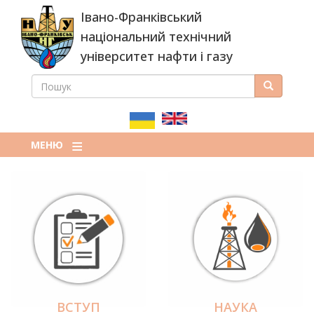
Перейти
Івано-Франківський
до
основного
національний технічний
вмісту
університет нафти і газу
ПОШУК
Пошук
ПОШУКОВА
ФОРМА
МЕНЮ
ВСТУП
НАУКА