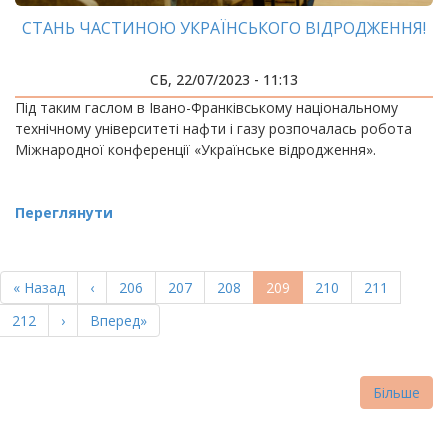
СТАНЬ ЧАСТИНОЮ УКРАЇНСЬКОГО ВІДРОДЖЕННЯ!
СБ, 22/07/2023 - 11:13
Під таким гаслом в Івано-Франківському національному
технічному університеті нафти і газу розпочалась робота
Міжнародної конференції «Українське відродження».
Переглянути
РОЗБИВКА
НА
Перша
« Назад
Попередня
‹
Page
206
Page
207
Page
208
Поточна
209
Page
210
Page
211
СТОРІНКИ
сторінка
сторінка
сторінка
Page
212
Наступна
›
Остання
Вперед»
сторінка
сторінка
Більше