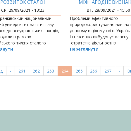
РОЗВИТОК СТАЛОЇ
МІЖНАРОДНЕ ВИЗНА
НЕРГЕТИЧНОЇ ОСВІТИ
СР, 29/09/2021 - 13:23
ВТ, 28/09/2021 - 15:50
ранківський національний
Проблеми ефективного
ий університет нафти і газу
природокористування нині на
ся до всеукраїнських заходів,
денному в цілому світі. Україн
ходили в рамках
інтенсивно вибудовує власну
йського тижня сталого
стратегію діяльності в
у.
янути
енергетичному секторі, відпов
Переглянути
сучасним критеріям як екологі
так і економічної політики.
а
ад
Попередня
‹
Page
261
Page
262
Page
263
Поточна
264
Page
265
Page
266
Page
267
Насту
›
О
В
ка
сторінка
сторінка
сторі
с