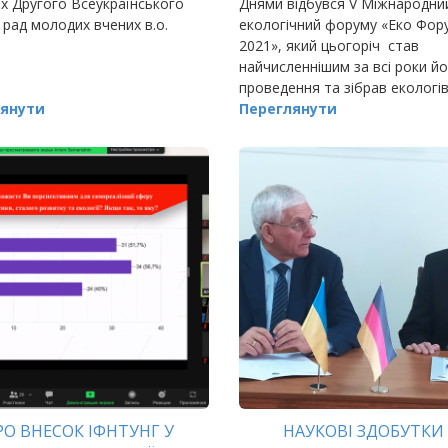
х Другого Всеукраїнського
Днями відбувся V Міжнародни
рад молодих вчених в.о.
екологічний форуму «Еко Фор
2021», який цьогоріч став
найчисленнішим за всі роки й
проведення та зібрав екологів 
янути
України, експертів з питань 
Переглянути
довкілля, представників бізнес
РО ВНЕСОК ІФНТУНГ У
НАУКОВІ ЗДОБУТКИ 