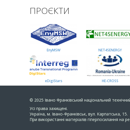
ПРОЄКТИ
EnyMSW
NET4SENERGY
eDigiStars
HE-CROSS
© 2025
Івано Франківський національний технічний
Усi права захищенi.
Україна, м. Івано-Франківськ, вул. Карпатська, 15.
При використанні матеріалів гіперпосилання на ре