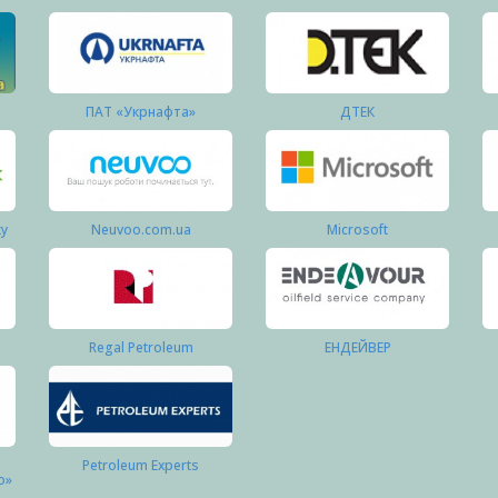
ПАТ «Укрнафта»
ДТЕК
ку
Neuvoo.com.ua
Microsoft
Regal Petroleum
ЕНДЕЙВЕР
Petroleum Experts
о»