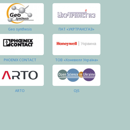
Geo synthesis
ПАТ «УКРТРАНСГАЗ»
PHOENIX CONTACT
ТОВ «Хоневелл Україна»
ARTO
OJS