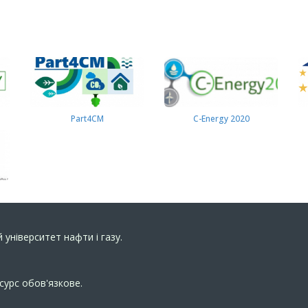
Part4СМ
C-Energy 2020
 університет нафти і газу.
сурс обов'язкове.