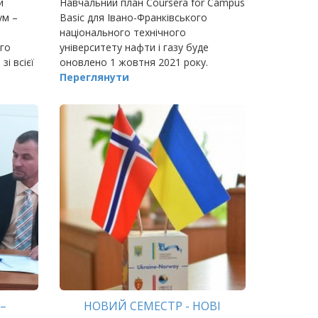
й
Навчальний план Coursera for Campus
ум –
Basic для Івано-Франківського
національного технічного
ого
університету нафти і газу буде
зі всієї
оновлено 1 жовтня 2021 року.
охорони
Переглянути
у, наук
–
НОВИЙ СЕМЕСТР - НОВІ