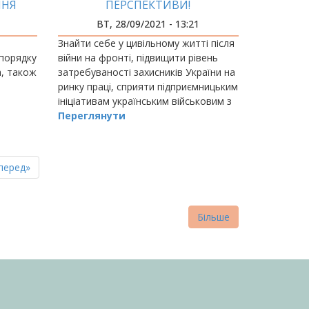
ННЯ
ПЕРСПЕКТИВИ!
ВТ, 28/09/2021 - 13:21
Знайти себе у цивільному житті після
 порядку
війни на фронті, підвищити рівень
а, також
затребуваності захисників України на
ринку праці, сприяти підприємницьким
ініціативам українським військовим з
ідну
2015 року допомагають безкоштовні
Переглянути
чної,
курси з перепідготовки…
пна
стання
перед»
нка
торінка
Більше