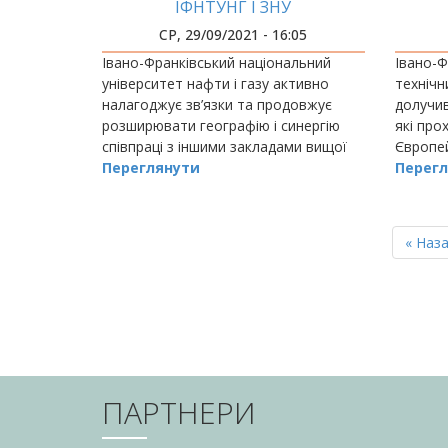
ІФНТУНГ І ЗНУ
Е
СР, 29/09/2021 - 16:05
Івано-Франківський національний
Івано-Ф
університет нафти і газу активно
технічн
налагоджує зв’язки та продовжує
долучив
розширювати географію і синергію
які про
співпраці з іншими закладами вищої
Європе
освіти.
Переглянути
розвитк
Перегл
РОЗБИВКА
НА
Перш
« Наз
СТОРІНКИ
сторін
ПАРТНЕРИ