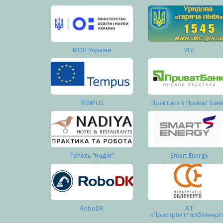
МОН України
УГЛ
TEMPUS
Практика в Приват Бан
Готель “Надія”
Smart Energy
RoboDK
АТ
«Прикарпаттяобленерг