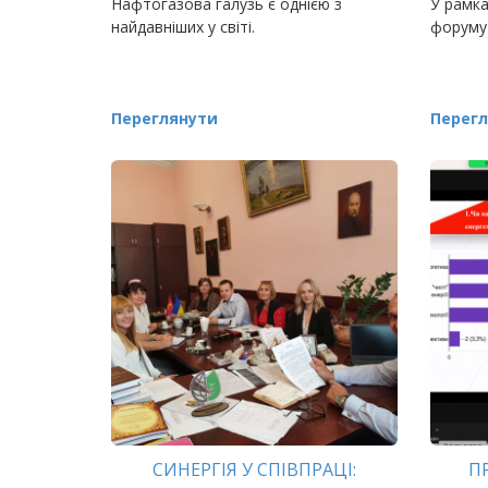
Нафтогазова галузь є однією з
У рамка
найдавніших у світі.
форуму 
Переглянути
Перегл
СИНЕРГІЯ У СПІВПРАЦІ:
П