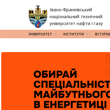
Перейти
Івано-Франківський
до
основного
національний технічний
вмісту
університет нафти і газу
УНІВЕРСИТЕТ
ІНСТИТУТИ
ВСТУПН