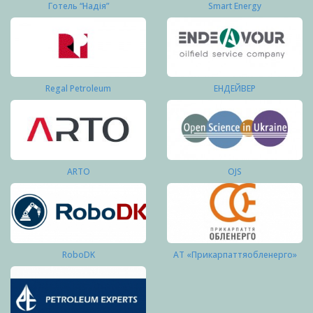
Готель “Надія”
Smart Energy
Regal Petroleum
ЕНДЕЙВЕР
ARTO
OJS
RoboDK
АТ «Прикарпаттяобленерго»