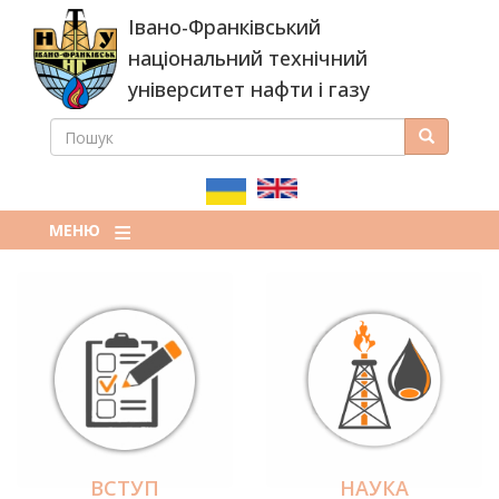
Перейти
Івано-Франківський
до
основного
національний технічний
вмісту
університет нафти і газу
ПОШУК
Пошук
ПОШУКОВА
ФОРМА
МЕНЮ
ВСТУП
НАУКА