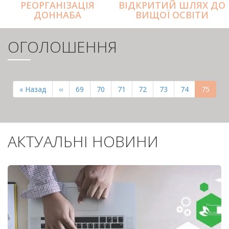
РЕОРГАНІЗАЦІЯ
ВІДКРИТИЙ ШЛЯХ ДО
ДОННАБА
ВИЩОЇ ОСВІТИ
ОГОЛОШЕННЯ
РОЗБИВКА
НА
Перша
« Назад
Попередня
‹‹
Page
69
Page
70
Page
71
Page
72
Page
73
Page
74
Поточн
75
СТОРІНКИ
сторінка
сторінка
сторінк
АКТУАЛЬНІ НОВИНИ