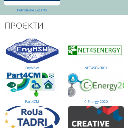
Petroleum Experts
ПРОЄКТИ
EnyMSW
NET4SENERGY
Part4СМ
C-Energy 2020