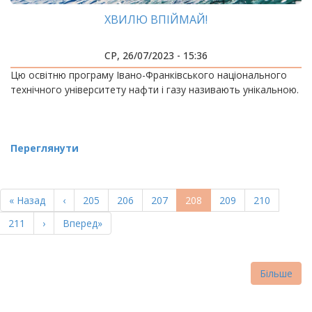
ХВИЛЮ ВПІЙМАЙ!
СР, 26/07/2023 - 15:36
Цю освітню програму Івано-Франківського національного
технічного університету нафти і газу називають унікальною.
Переглянути
РОЗБИВКА
НА
Перша
« Назад
Попередня
‹
Page
205
Page
206
Page
207
Поточна
208
Page
209
Page
210
СТОРІНКИ
сторінка
сторінка
сторінка
Page
211
Наступна
›
Остання
Вперед»
сторінка
сторінка
Більше