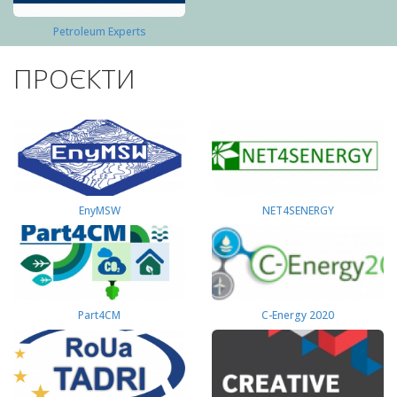
Petroleum Experts
ПРОЄКТИ
EnyMSW
NET4SENERGY
Part4СМ
C-Energy 2020