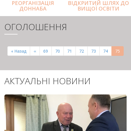
РЕОРГАНІЗАЦІЯ
ВІДКРИТИЙ ШЛЯХ ДО
ДОННАБА
ВИЩОЇ ОСВІТИ
ОГОЛОШЕННЯ
РОЗБИВКА
НА
Перша
« Назад
Попередня
‹‹
Page
69
Page
70
Page
71
Page
72
Page
73
Page
74
Поточн
75
СТОРІНКИ
сторінка
сторінка
сторінк
АКТУАЛЬНІ НОВИНИ