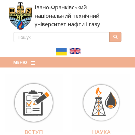
Перейти
Івано-Франківський
до
основного
національний технічний
вмісту
університет нафти і газу
ПОШУК
Пошук
ПОШУКОВА
ФОРМА
МЕНЮ
ВСТУП
НАУКА