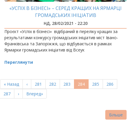
«УСПІХ В БІЗНЕСІ» – СЕРЕД КРАЩИХ НА ЯРМАРЦІ
ГРОМАДСЬКИХ ІНІЦІАТИВ
НД, 28/02/2021 - 22:20
Проєкт «Успіх в бізнесі» відібраний в переліку кращих за
результатами конкурсу громадських ініціатив міст Івано-
Франківська та Запоріжжя, що відбувається в рамках
Ярмарки громадських ініціатив від Всеук
Переглянути
РОЗБИВКА
НА
Перша
« Назад
Попередня
‹
Page
281
Page
282
Page
283
Поточна
284
Page
285
Page
286
СТОРІНКИ
сторінка
сторінка
сторінка
Page
287
Наступна
›
Остання
Вперед»
сторінка
сторінка
Більше