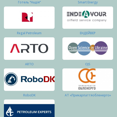
Готель “Надія”
Smart Energy
Regal Petroleum
ЕНДЕЙВЕР
ARTO
OJS
RoboDK
АТ «Прикарпаттяобленерго»