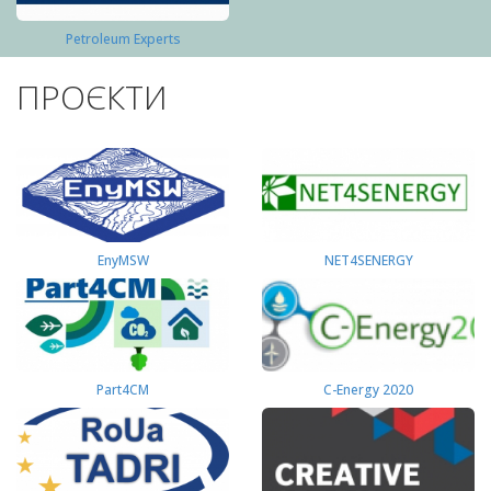
Petroleum Experts
ПРОЄКТИ
EnyMSW
NET4SENERGY
Part4СМ
C-Energy 2020