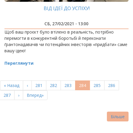
ВІД ІДЕЇ ДО УСПІХУ!
СБ, 27/02/2021 - 13:00
Щоб ваш проєкт було втілено в реальність, потрібно
перемогти в конкурентній боротьбі й переконати
ґрантонадавачів чи потенційних інвесторів «придбати» саме
вашу ідею!
Переглянути
РОЗБИВКА
НА
Перша
« Назад
Попередня
‹
Page
281
Page
282
Page
283
Поточна
284
Page
285
Page
286
СТОРІНКИ
сторінка
сторінка
сторінка
Page
287
Наступна
›
Остання
Вперед»
сторінка
сторінка
Більше