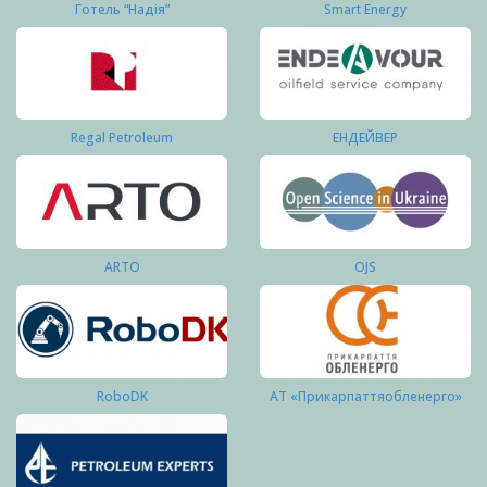
Готель “Надія”
Smart Energy
Regal Petroleum
ЕНДЕЙВЕР
ARTO
OJS
RoboDK
АТ «Прикарпаттяобленерго»