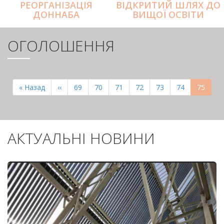
РЕОРГАНІЗАЦІЯ
ВІДКРИТИЙ ШЛЯХ ДО
ДОННАБА
ВИЩОЇ ОСВІТИ
ОГОЛОШЕННЯ
РОЗБИВКА
НА
Перша
« Назад
Попередня
‹‹
Page
69
Page
70
Page
71
Page
72
Page
73
Page
74
Поточн
75
СТОРІНКИ
сторінка
сторінка
сторінк
АКТУАЛЬНІ НОВИНИ