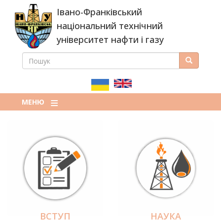
Перейти
Івано-Франківський
до
основного
національний технічний
вмісту
університет нафти і газу
ПОШУК
Пошук
ПОШУКОВА
ФОРМА
МЕНЮ
ВСТУП
НАУКА