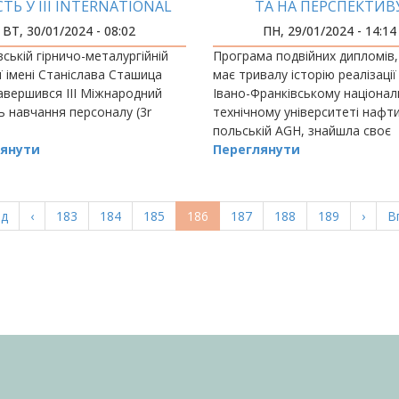
ТЬ У ІІІ INTERNATIONAL
ТА НА ПЕРСПЕКТИВ
TAFF WEEK У ПОЛЬЩІ
ВТ, 30/01/2024 - 08:02
ПН, 29/01/2024 - 14:14
вській гірничо-металургійній
Програма подвійних дипломів,
ї імені Станіслава Сташица
має тривалу історію реалізації
авершився ІІІ Міжнародний
Івано-Франківському націона
 навчання персоналу (3r
технічному університеті нафти 
польській AGH, знайшла своє
янути
продовження і в цьогорічному
Переглянути
дипломних робіт.
а
ад
Попередня
‹
Page
183
Page
184
Page
185
Поточна
186
Page
187
Page
188
Page
189
Насту
›
О
В
ка
сторінка
сторінка
сторі
с