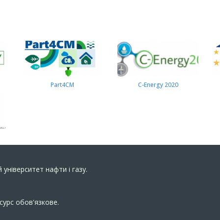
Part4СМ
C-Energy 2020
 університет нафти і газу.
сурс обов'язкове.