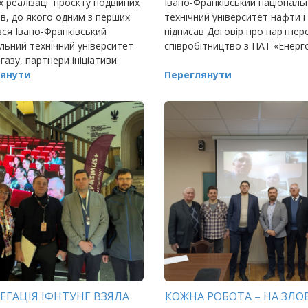
 реалізації проєкту подвійних
Івано-Франківський національ
в, до якого одним з перших
технічний університет нафти і
ся Івано-Франківський
підписав Договір про партнерс
льний технічний університет
співробітництво з ПАТ «Енерго
 газу, партнери ініціативи
ng – ІФНТУНГ та
янути
Переглянути
ЕГАЦІЯ ІФНТУНГ ВЗЯЛА
КОЖНА РОБОТА – НА ЗЛО