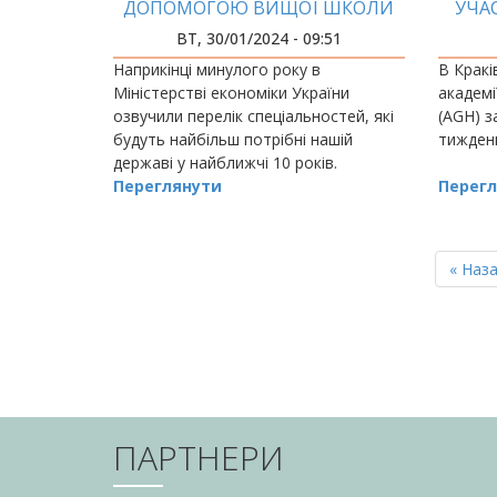
ДОПОМОГОЮ ВИЩОЇ ШКОЛИ
УЧАС
МОЖЕМО ВИРІШИТИ БУДЬ-ЯКУ
S
ВТ, 30/01/2024 - 09:51
ПРОБЛЕМУ»
Наприкінці минулого року в
В Кракі
Міністерстві економіки України
академі
озвучили перелік спеціальностей, які
(AGH) з
будуть найбільш потрібні нашій
тиждень
державі у найближчі 10 років.
Переглянути
Перегл
РОЗБИВКА
НА
Перш
« Наз
СТОРІНКИ
сторін
ПАРТНЕРИ