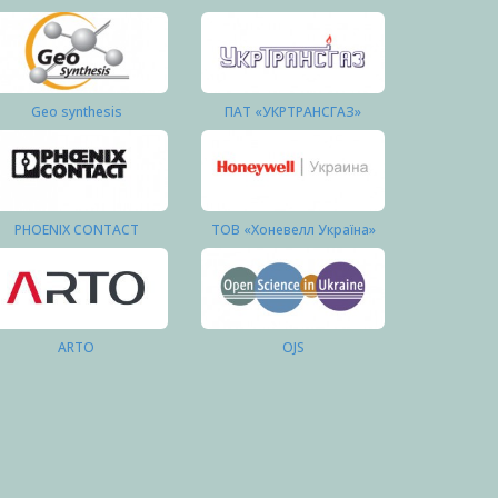
Geo synthesis
ПАТ «УКРТРАНСГАЗ»
PHOENIX CONTACT
ТОВ «Хоневелл Україна»
ARTO
OJS