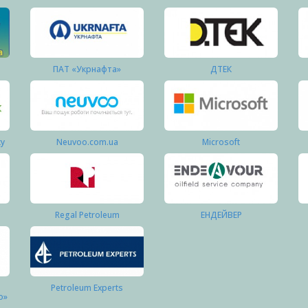
ПАТ «Укрнафта»
ДТЕК
ку
Neuvoo.com.ua
Microsoft
Regal Petroleum
ЕНДЕЙВЕР
Petroleum Experts
о»