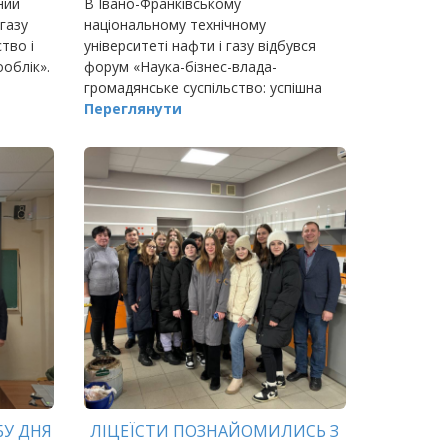
ний
В Івано-Франківському
САМОВРЯДУВАННЯ
 газу
національному технічному
тво і
університеті нафти і газу відбувся
облік».
форум «Наука-бізнес-влада-
громадянське суспільство: успішна
взаємодія».
Переглянути
БУ ДНЯ
ЛІЦЕЇСТИ ПОЗНАЙОМИЛИСЬ З