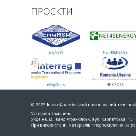
ПРОЄКТИ
EnyMSW
NET4SENERGY
eDigiStars
HE-CROSS
© 2025
Івано Франківський національний технічний
Усi права захищенi.
Україна, м. Івано-Франківськ, вул. Карпатська, 15.
При використанні матеріалів гіперпосилання на ре