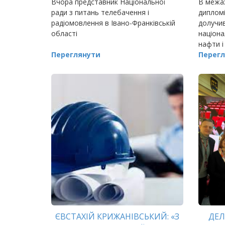
Вчора представник Національної
В межах
ради з питань телебачення і
дипломі
радіомовлення в Івано-Франківській
долучив
області
націона
нафти і
Переглянути
Twinni
Перегл
ЄВСТАХІЙ КРИЖАНІВСЬКИЙ: «З
ДЕЛ