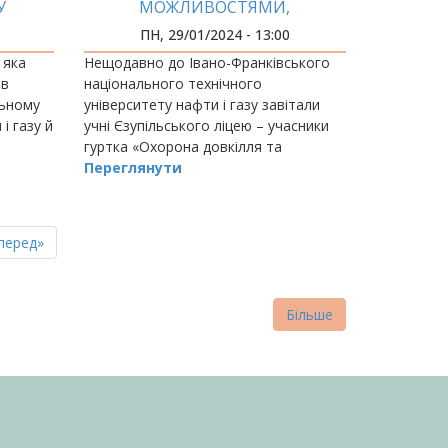
У
МОЖЛИВОСТЯМИ,
ЛАБОРАТОРІЯМИ ТА МУЗЕЄМ
ПН, 29/01/2024 - 13:00
ІФНТУНГ
 яка
Нещодавно до Івано-Франківського
 в
національного технічного
льному
університету нафти і газу завітали
і газу й
учні Єзупільського ліцею – учасники
гуртка «Охорона довкілля та
 захисті
природокористування».
Переглянути
пна
стання
перед»
нка
торінка
Більше