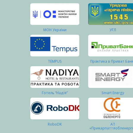
МОН України
УГЛ
TEMPUS
Практика в Приват Бан
Готель “Надія”
Smart Energy
RoboDK
АТ
«Прикарпаттяобленерг