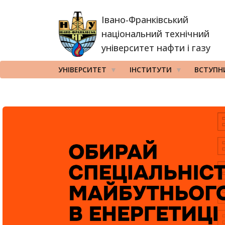
Перейти
Івано-Франківський
до
основного
національний технічний
вмісту
університет нафти і газу
УНІВЕРСИТЕТ
ІНСТИТУТИ
ВСТУПН