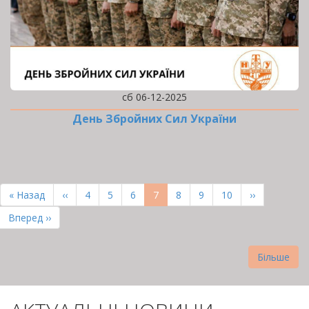
сб 06-12-2025
День Збройних Сил України
РОЗБИВКА
НА
Перша
« Назад
Попередня
‹‹
Page
4
Page
5
Page
6
Поточна
7
Page
8
Page
9
Page
10
Наступна
››
СТОРІНКИ
сторінка
сторінка
сторінка
сторінка
Остання
Вперед ››
сторінка
Більше