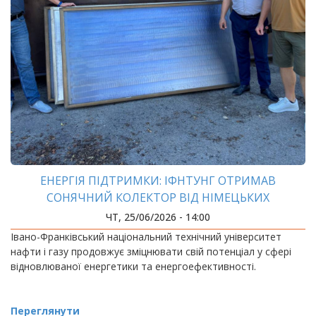
ЕНЕРГІЯ ПІДТРИМКИ: ІФНТУНГ ОТРИМАВ
СОНЯЧНИЙ КОЛЕКТОР ВІД НІМЕЦЬКИХ
БЛАГОДІЙНИКІВ
ЧТ, 25/06/2026 - 14:00
Івано-Франківський національний технічний університет
нафти і газу продовжує зміцнювати свій потенціал у сфері
відновлюваної енергетики та енергоефективності.
Переглянути