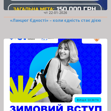
чт 22-01-2026
«Ланцюг Єдності» – коли єдність стає дією