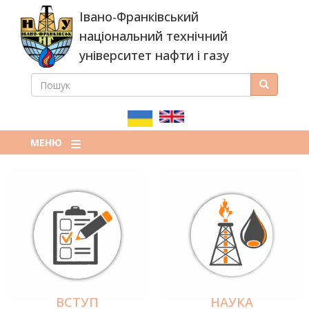
Перейти
Івано-Франківський
до
основного
національний технічний
вмісту
університет нафти і газу
ПОШУК
Пошук
ПОШУКОВА
ФОРМА
МЕНЮ
ВСТУП
НАУКА