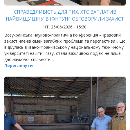
СПРАВЕДЛИВІСТЬ ДЛЯ ТИХ, ХТО ЗАПЛАТИВ
НАЙВИЩУ ЦІНУ: В ІФНТУНГ ОБГОВОРИЛИ ЗАХИСТ
РОДИН ЗАГИБЛИХ ВІЙСЬКОВИХ
ЧТ, 25/06/2026 - 15:20
Всеукраїнська науково-практична конференція «Правовий
захист членів сімей загиблих: проблеми та перспективи», що
відбулась в Івано-Франківському національному технічному
університеті нафти і газу, стала важливою подією не лише
для наукової спільноти…
Переглянути