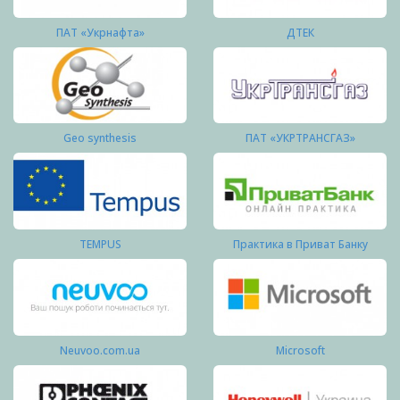
ПАТ «Укрнафта»
ДТЕК
Geo synthesis
ПАТ «УКРТРАНСГАЗ»
TEMPUS
Практика в Приват Банку
Neuvoo.com.ua
Microsoft