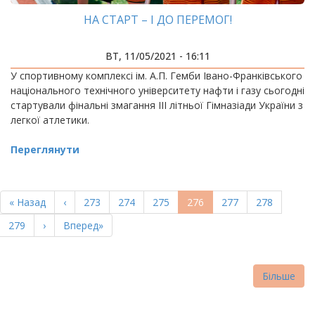
НА СТАРТ – І ДО ПЕРЕМОГ!
ВТ, 11/05/2021 - 16:11
У спортивному комплексі ім. А.П. Гемби Івано-Франківського
національного технічного університету нафти і газу сьогодні
стартували фінальні змагання ІІІ літньої Гімназіади України з
легкої атлетики.
Переглянути
РОЗБИВКА
НА
Перша
« Назад
Попередня
‹
Page
273
Page
274
Page
275
Поточна
276
Page
277
Page
278
СТОРІНКИ
сторінка
сторінка
сторінка
Page
279
Наступна
›
Остання
Вперед»
сторінка
сторінка
Більше