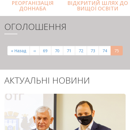
РЕОРГАНІЗАЦІЯ
ВІДКРИТИЙ ШЛЯХ ДО
ДОННАБА
ВИЩОЇ ОСВІТИ
ОГОЛОШЕННЯ
РОЗБИВКА
НА
Перша
« Назад
Попередня
‹‹
Page
69
Page
70
Page
71
Page
72
Page
73
Page
74
Поточн
75
СТОРІНКИ
сторінка
сторінка
сторінк
АКТУАЛЬНІ НОВИНИ