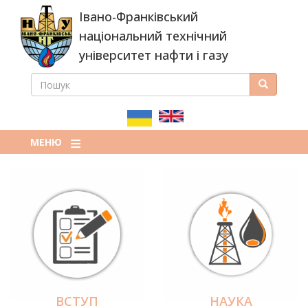
Перейти
Івано-Франківський
до
основного
національний технічний
вмісту
університет нафти і газу
ПОШУК
Пошук
ПОШУКОВА
ФОРМА
МЕНЮ
ВСТУП
НАУКА