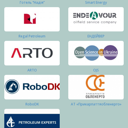
Готель “Надія”
Smart Energy
Regal Petroleum
ЕНДЕЙВЕР
ARTO
OJS
RoboDK
АТ «Прикарпаттяобленерго»