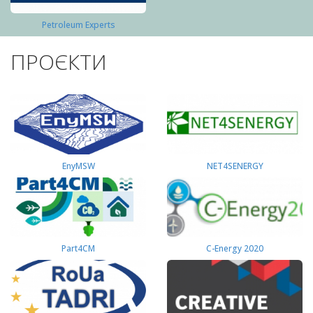
Petroleum Experts
ПРОЄКТИ
EnyMSW
NET4SENERGY
Part4СМ
C-Energy 2020