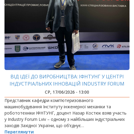
ВІД ІДЕЇ ДО ВИРОБНИЦТВА: ІФНТУНГ У ЦЕНТРІ
ІНДУСТРІАЛЬНИХ ІННОВАЦІЙ INDUSTRY FORUM
LVIV
СР, 17/06/2026 - 13:00
Представник кафедри комп’ютеризованого
машинобудування Інституту інженерної механіки та
робототехніки ІФНТУНГ, доцент Назар Костюк взяв участь
у Industry Forum Lviv – одному з найбільших індустріальних
заходів Західної України, що об’єднує…
Переглянути