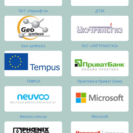
ПАТ «Укрнафта»
ДТЕК
Geo synthesis
ПАТ «УКРТРАНСГАЗ»
TEMPUS
Практика в Приват Банку
Neuvoo.com.ua
Microsoft