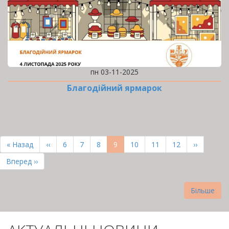
пн 03-11-2025
Благодійний ярмарок
РОЗБИВКА
НА
Перша
« Назад
Попередня
‹‹
Page
6
Page
7
Page
8
Поточна
9
Page
10
Page
11
Page
12
Наступна
››
СТОРІНКИ
сторінка
сторінка
сторінка
сторінка
Остання
Вперед ››
сторінка
Більше