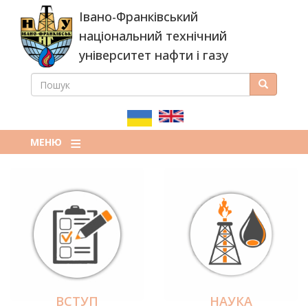
Перейти
Івано-Франківський
до
основного
національний технічний
вмісту
університет нафти і газу
ПОШУК
Пошук
ПОШУКОВА
ФОРМА
МЕНЮ
ВСТУП
НАУКА