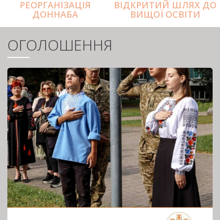
РЕОРГАНІЗАЦІЯ
ВІДКРИТИЙ ШЛЯХ ДО
ДОННАБА
ВИЩОЇ ОСВІТИ
ОГОЛОШЕННЯ