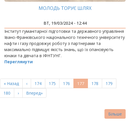
МОЛОДЬ ТОРУЄ ШЛЯХ
ВТ, 19/03/2024 - 12:44
Інститут гуманітарної підготовки та державного управління
Івано-Франківського національного технічного університету
нафти і газу продовжує роботу з партнерами та
максимально підвищує якість знань, що їх опановують
юнаки та дівчата в ІФНТУНГ.
Переглянути
РОЗБИВКА
НА
Перша
« Назад
Попередня
‹
Page
174
Page
175
Page
176
Поточна
177
Page
178
Page
179
СТОРІНКИ
сторінка
сторінка
сторінка
Page
180
Наступна
›
Остання
Вперед»
сторінка
сторінка
Більше