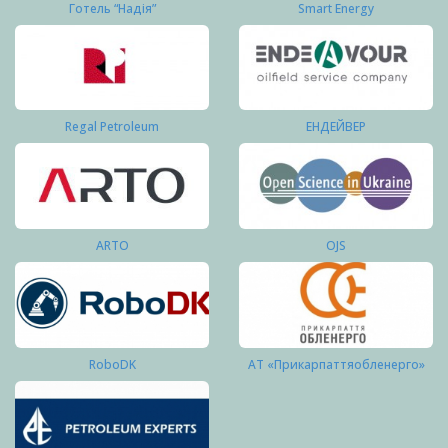
Готель “Надія”
Smart Energy
Regal Petroleum
ЕНДЕЙВЕР
ARTO
OJS
RoboDK
АТ «Прикарпаттяобленерго»