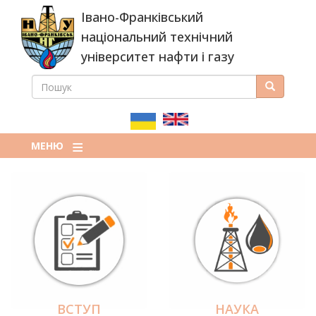
Перейти
Івано-Франківський
до
основного
національний технічний
вмісту
університет нафти і газу
ПОШУК
Пошук
ПОШУКОВА
ФОРМА
МЕНЮ
ВСТУП
НАУКА