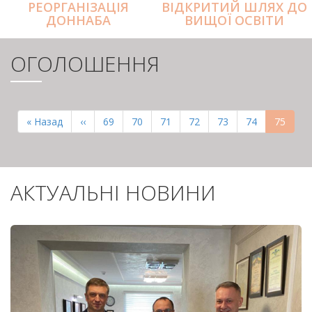
РЕОРГАНІЗАЦІЯ
ВІДКРИТИЙ ШЛЯХ ДО
ДОННАБА
ВИЩОЇ ОСВІТИ
ОГОЛОШЕННЯ
РОЗБИВКА
НА
Перша
« Назад
Попередня
‹‹
Page
69
Page
70
Page
71
Page
72
Page
73
Page
74
Поточн
75
СТОРІНКИ
сторінка
сторінка
сторінк
АКТУАЛЬНІ НОВИНИ