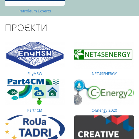
Petroleum Experts
ПРОЄКТИ
EnyMSW
NET4SENERGY
Part4СМ
C-Energy 2020