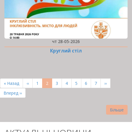
чт 28-05-2026
Круглий стіл
РОЗБИВКА
НА
Перша
« Назад
Попередня
‹‹
Page
1
Поточна
2
Page
3
Page
4
Page
5
Page
6
Page
7
Наступна
››
СТОРІНКИ
сторінка
сторінка
сторінка
сторінка
Остання
Вперед ››
сторінка
Більше