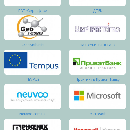
ПАТ «Укрнафта»
ДТЕК
Geo synthesis
ПАТ «УКРТРАНСГАЗ»
TEMPUS
Практика в Приват Банку
Neuvoo.com.ua
Microsoft