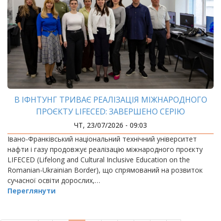
В ІФНТУНГ ТРИВАЄ РЕАЛІЗАЦІЯ МІЖНАРОДНОГО
ПРОЄКТУ LIFECED: ЗАВЕРШЕНО СЕРІЮ
МІЖНАРОДНИХ ТРЕНІНГІВ ДЛЯ УКРАЇНСЬКИХ І
ЧТ, 23/07/2026 - 09:03
РУМУНСЬКИХ УЧАСНИКІВ
Івано-Франківський національний технічний університет
нафти і газу продовжує реалізацію міжнародного проєкту
LIFECED (Lifelong and Cultural Inclusive Education on the
Romanian-Ukrainian Border), що спрямований на розвиток
сучасної освіти дорослих,…
Переглянути
РОЗБИВКА
НА