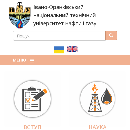
Перейти
Івано-Франківський
до
основного
національний технічний
вмісту
університет нафти і газу
ПОШУК
Пошук
ПОШУКОВА
ФОРМА
МЕНЮ
ВСТУП
НАУКА