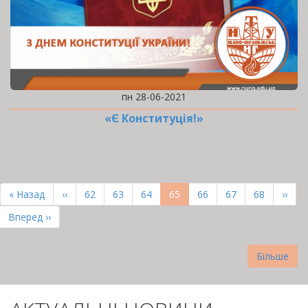
пн 28-06-2021
«Є Конституція!»
РОЗБИВКА
НА
Перша
« Назад
Попередня
‹‹
Page
62
Page
63
Page
64
Поточна
65
Page
66
Page
67
Page
68
Наст
››
СТОРІНКИ
сторінка
сторінка
сторінка
сторі
Остання
Вперед ››
сторінка
Більше