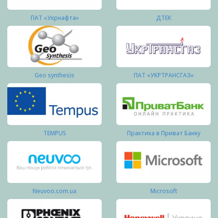
ПАТ «Укрнафта»
ДТЕК
Geo synthesis
ПАТ «УКРТРАНСГАЗ»
TEMPUS
Практика в Приват Банку
Neuvoo.com.ua
Microsoft