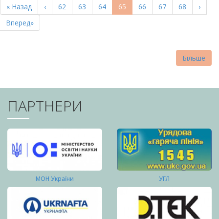
Перша
« Назад
Попередня
‹
Page
62
Page
63
Page
64
Поточна
65
Page
66
Page
67
Page
68
Насту
›
СТОРІНКИ
сторінка
сторінка
сторінка
сторі
Остання
Вперед»
сторінка
Більше
ПАРТНЕРИ
МОН України
УГЛ