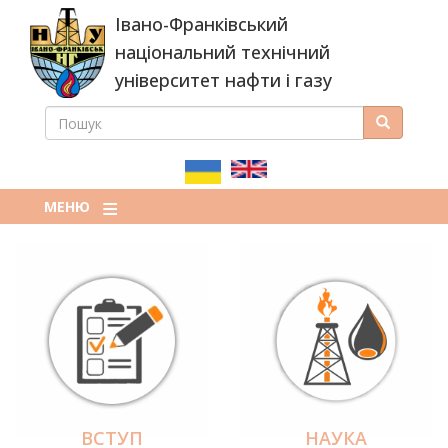
Перейти
Івано-Франківський
до
основного
національний технічний
вмісту
університет нафти і газу
ПОШУК
Пошук
ПОШУКОВА
ФОРМА
МЕНЮ
ВСТУП
НАУКА