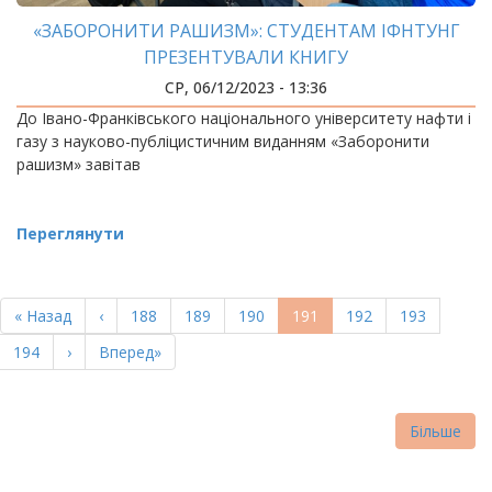
«ЗАБОРОНИТИ РАШИЗМ»: СТУДЕНТАМ ІФНТУНГ
ПРЕЗЕНТУВАЛИ КНИГУ
СР, 06/12/2023 - 13:36
До Івано-Франківського національного університету нафти і
газу з науково-публіцистичним виданням «Заборонити
рашизм» завітав
Переглянути
РОЗБИВКА
НА
Перша
« Назад
Попередня
‹
Page
188
Page
189
Page
190
Поточна
191
Page
192
Page
193
СТОРІНКИ
сторінка
сторінка
сторінка
Page
194
Наступна
›
Остання
Вперед»
сторінка
сторінка
Більше