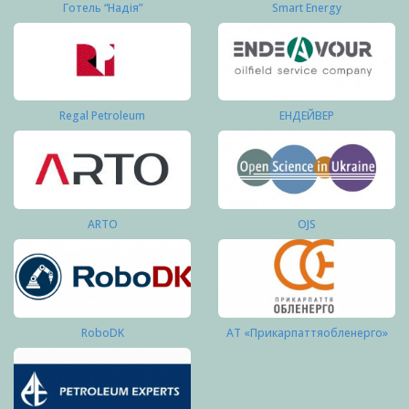
Готель “Надія”
Smart Energy
Regal Petroleum
ЕНДЕЙВЕР
ARTO
OJS
RoboDK
АТ «Прикарпаттяобленерго»