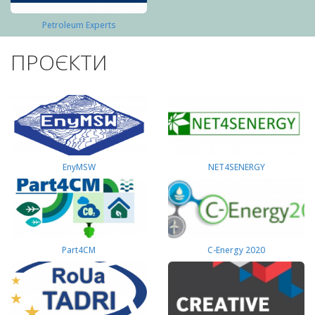
Petroleum Experts
ПРОЄКТИ
EnyMSW
NET4SENERGY
Part4СМ
C-Energy 2020