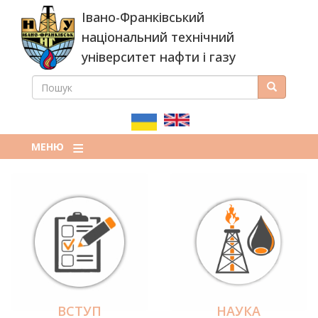
Перейти
Івано-Франківський
до
основного
національний технічний
вмісту
університет нафти і газу
ПОШУК
Пошук
ПОШУКОВА
ФОРМА
МЕНЮ
ВСТУП
НАУКА