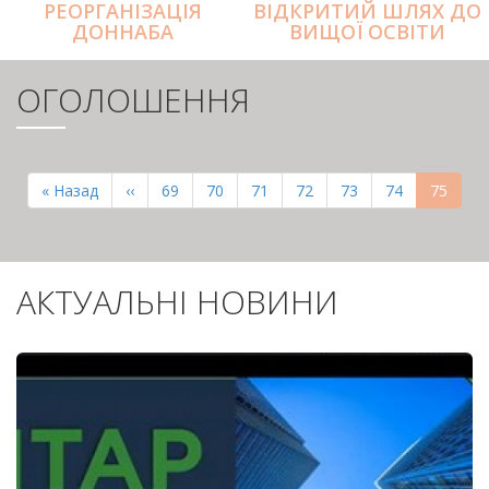
РЕОРГАНІЗАЦІЯ
ВІДКРИТИЙ ШЛЯХ ДО
ДОННАБА
ВИЩОЇ ОСВІТИ
ОГОЛОШЕННЯ
РОЗБИВКА
НА
Перша
« Назад
Попередня
‹‹
Page
69
Page
70
Page
71
Page
72
Page
73
Page
74
Поточн
75
СТОРІНКИ
сторінка
сторінка
сторінк
АКТУАЛЬНІ НОВИНИ