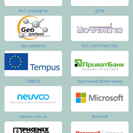
ПАТ «Укрнафта»
ДТЕК
Geo synthesis
ПАТ «УКРТРАНСГАЗ»
TEMPUS
Практика в Приват Банку
Neuvoo.com.ua
Microsoft