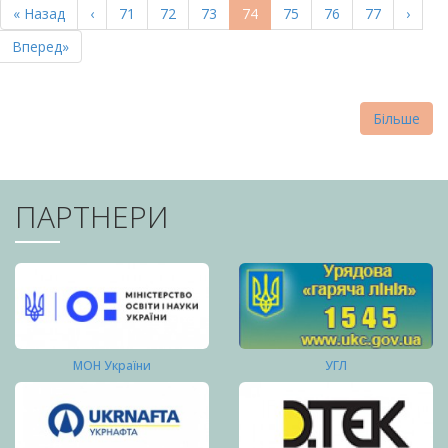
Перша
« Назад
Попередня
‹
Page
71
Page
72
Page
73
Поточна
74
Page
75
Page
76
Page
77
Насту
›
СТОРІНКИ
сторінка
сторінка
сторінка
сторі
Остання
Вперед»
сторінка
Більше
ПАРТНЕРИ
МОН України
УГЛ