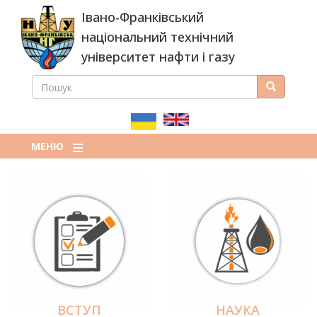
Перейти
Івано-Франківський
до
основного
національний технічний
вмісту
університет нафти і газу
ПОШУК
Пошук
ПОШУКОВА
ФОРМА
МЕНЮ
ВСТУП
НАУКА