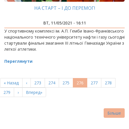
НА СТАРТ – І ДО ПЕРЕМОГ!
ВТ, 11/05/2021 - 16:11
У спортивному комплексі ім. А.П. Гемби Івано-Франківського
національного технічного університету нафти і газу сьогодні
стартували фінальні змагання ІІІ літньої Гімназіади України з
легкої атлетики.
Переглянути
РОЗБИВКА
НА
Перша
« Назад
Попередня
‹
Page
273
Page
274
Page
275
Поточна
276
Page
277
Page
278
СТОРІНКИ
сторінка
сторінка
сторінка
Page
279
Наступна
›
Остання
Вперед»
сторінка
сторінка
Більше