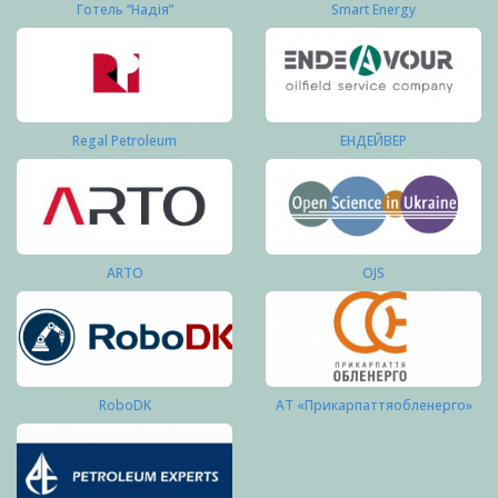
Готель “Надія”
Smart Energy
Regal Petroleum
ЕНДЕЙВЕР
ARTO
OJS
RoboDK
АТ «Прикарпаттяобленерго»