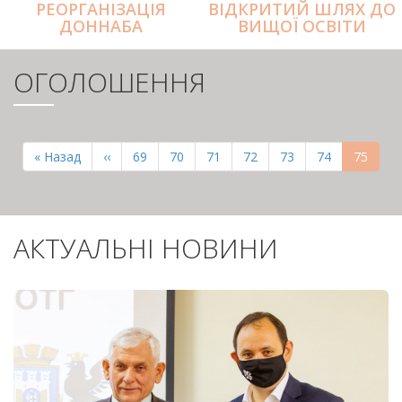
РЕОРГАНІЗАЦІЯ
ВІДКРИТИЙ ШЛЯХ ДО
ДОННАБА
ВИЩОЇ ОСВІТИ
ОГОЛОШЕННЯ
РОЗБИВКА
НА
Перша
« Назад
Попередня
‹‹
Page
69
Page
70
Page
71
Page
72
Page
73
Page
74
Поточн
75
СТОРІНКИ
сторінка
сторінка
сторінк
АКТУАЛЬНІ НОВИНИ