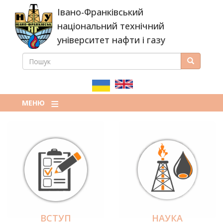
Перейти
Івано-Франківський
до
основного
національний технічний
вмісту
університет нафти і газу
ПОШУК
Пошук
ПОШУКОВА
ФОРМА
МЕНЮ
ВСТУП
НАУКА