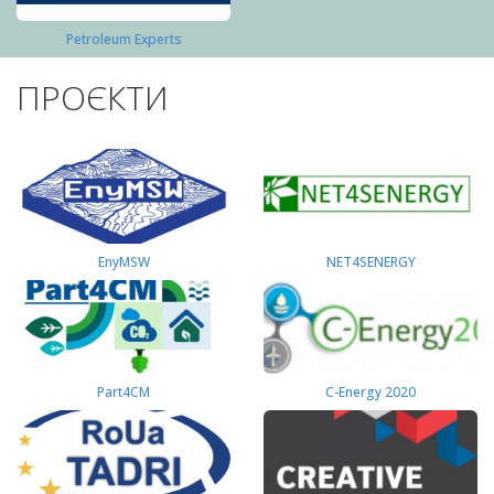
Petroleum Experts
ПРОЄКТИ
EnyMSW
NET4SENERGY
Part4СМ
C-Energy 2020