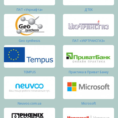
ПАТ «Укрнафта»
ДТЕК
Geo synthesis
ПАТ «УКРТРАНСГАЗ»
TEMPUS
Практика в Приват Банку
Neuvoo.com.ua
Microsoft