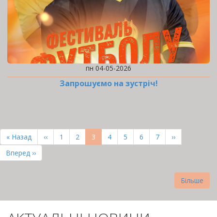
пн 04-05-2026
Запрошуємо на зустріч!
РОЗБИВКА
НА
Перша
« Назад
Попередня
‹‹
Page
1
Page
2
Поточна
3
Page
4
Page
5
Page
6
Page
7
Наступна
››
СТОРІНКИ
сторінка
сторінка
сторінка
сторінка
Остання
Вперед ››
сторінка
Більше