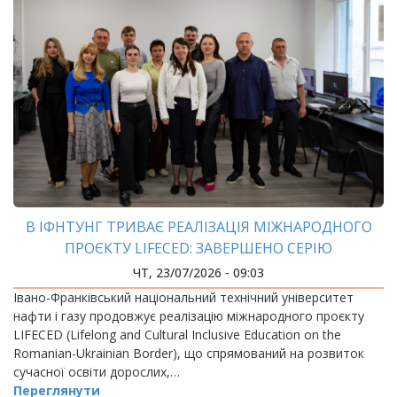
В ІФНТУНГ ТРИВАЄ РЕАЛІЗАЦІЯ МІЖНАРОДНОГО
ПРОЄКТУ LIFECED: ЗАВЕРШЕНО СЕРІЮ
МІЖНАРОДНИХ ТРЕНІНГІВ ДЛЯ УКРАЇНСЬКИХ І
ЧТ, 23/07/2026 - 09:03
РУМУНСЬКИХ УЧАСНИКІВ
Івано-Франківський національний технічний університет
нафти і газу продовжує реалізацію міжнародного проєкту
LIFECED (Lifelong and Cultural Inclusive Education on the
Romanian-Ukrainian Border), що спрямований на розвиток
сучасної освіти дорослих,…
Переглянути