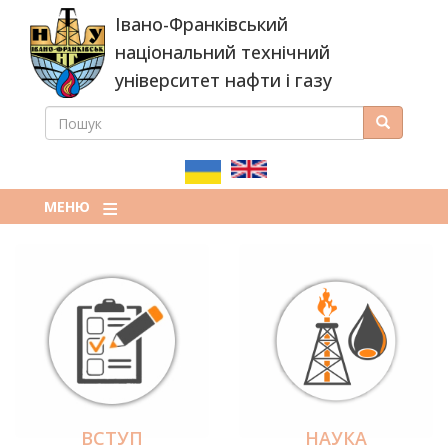
Перейти
Івано-Франківський
до
основного
національний технічний
вмісту
університет нафти і газу
ПОШУК
Пошук
ПОШУКОВА
ФОРМА
МЕНЮ
ВСТУП
НАУКА