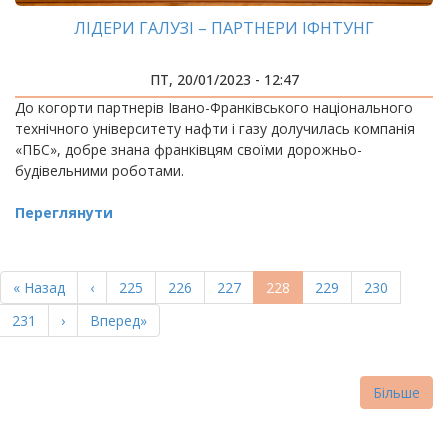
ЛІДЕРИ ГАЛУЗІ – ПАРТНЕРИ ІФНТУНГ
ПТ, 20/01/2023 - 12:47
До когорти партнерів Івано-Франківського національного
технічного університету нафти і газу долучилась компанія
«ПБС», добре знана франківцям своїми дорожньо-
будівельними роботами.
Переглянути
РОЗБИВКА
НА
Перша
« Назад
Попередня
‹
Page
225
Page
226
Page
227
Поточна
228
Page
229
Page
230
СТОРІНКИ
сторінка
сторінка
сторінка
Page
231
Наступна
›
Остання
Вперед»
сторінка
сторінка
Більше