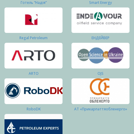
Готель “Надія”
Smart Energy
Regal Petroleum
ЕНДЕЙВЕР
ARTO
OJS
RoboDK
АТ «Прикарпаттяобленерго»