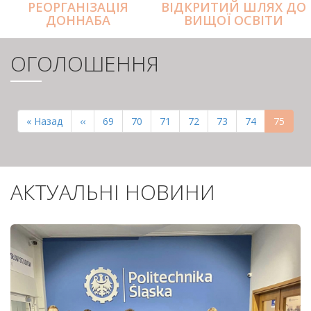
РЕОРГАНІЗАЦІЯ
ВІДКРИТИЙ ШЛЯХ ДО
ДОННАБА
ВИЩОЇ ОСВІТИ
ОГОЛОШЕННЯ
РОЗБИВКА
НА
Перша
« Назад
Попередня
‹‹
Page
69
Page
70
Page
71
Page
72
Page
73
Page
74
Поточн
75
СТОРІНКИ
сторінка
сторінка
сторінк
АКТУАЛЬНІ НОВИНИ