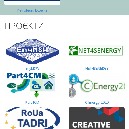
Petroleum Experts
ПРОЄКТИ
EnyMSW
NET4SENERGY
Part4СМ
C-Energy 2020