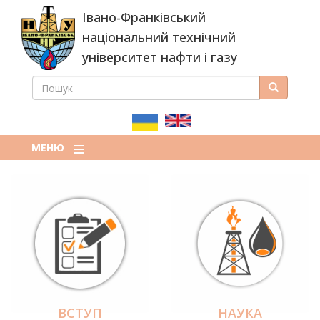
Перейти
Івано-Франківський
до
основного
національний технічний
вмісту
університет нафти і газу
ПОШУК
Пошук
ПОШУКОВА
ФОРМА
МЕНЮ
ВСТУП
НАУКА