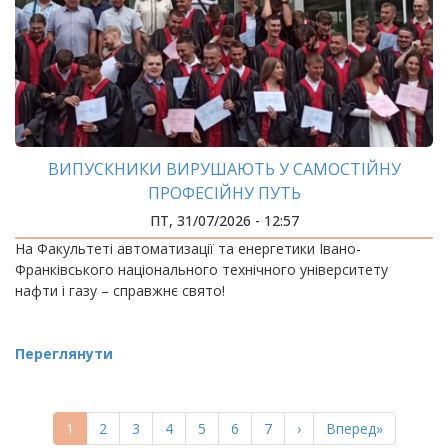
ВИПУСКНИКИ ВИРУШАЮТЬ У САМОСТІЙНУ
ПРОФЕСІЙНУ ПУТЬ
ПТ, 31/07/2026 - 12:57
На Факультеті автоматизації та енергетики Івано-
Франківського національного технічного університету
нафти і газу – справжнє свято!
Переглянути
РОЗБИВКА
НА
Поточна
1
Page
2
Page
3
Page
4
Page
5
Page
6
Page
7
Наступна
›
Остання
Вперед»
СТОРІНКИ
сторінка
сторінка
сторінка