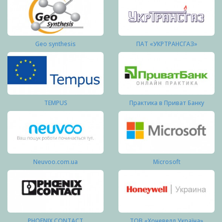
Geo synthesis
ПАТ «УКРТРАНСГАЗ»
TEMPUS
Практика в Приват Банку
Neuvoo.com.ua
Microsoft
PHOENIX CONTACT
ТОВ «Хоневелл Україна»