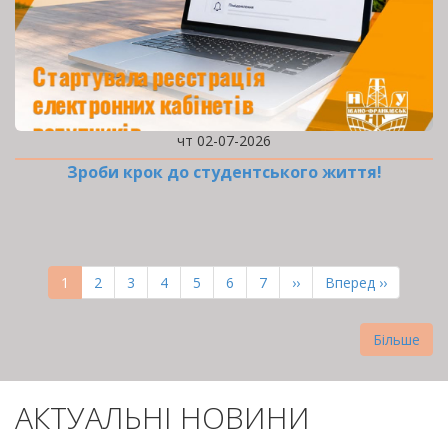
чт 02-07-2026
Зроби крок до студентського життя!
РОЗБИВКА
НА
Поточна
1
Page
2
Page
3
Page
4
Page
5
Page
6
Page
7
Наступна
››
Остання
Вперед ››
СТОРІНКИ
сторінка
сторінка
сторінка
Більше
АКТУАЛЬНІ НОВИНИ