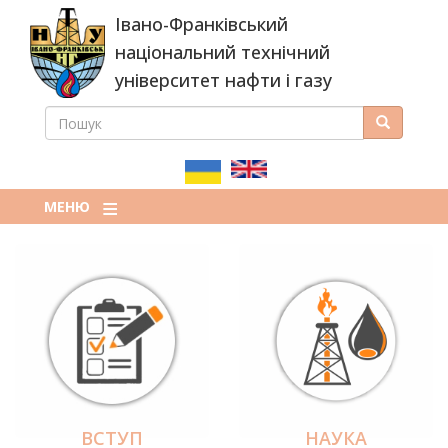
Перейти
Івано-Франківський
до
основного
національний технічний
вмісту
університет нафти і газу
ПОШУК
Пошук
ПОШУКОВА
ФОРМА
МЕНЮ
ВСТУП
НАУКА