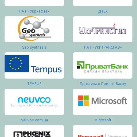
ПАТ «Укрнафта»
ДТЕК
Geo synthesis
ПАТ «УКРТРАНСГАЗ»
TEMPUS
Практика в Приват Банку
Neuvoo.com.ua
Microsoft