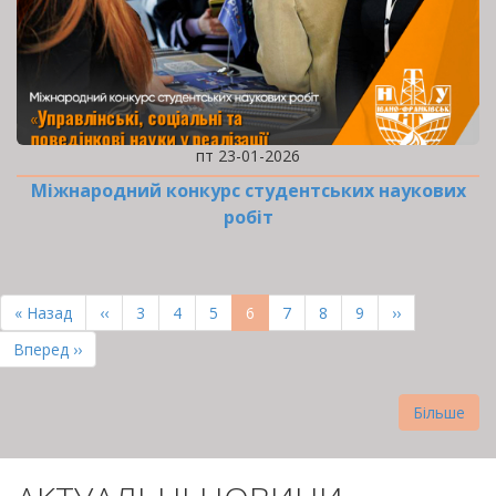
пт 23-01-2026
Міжнародний конкурс студентських наукових
робіт
РОЗБИВКА
НА
Перша
« Назад
Попередня
‹‹
Page
3
Page
4
Page
5
Поточна
6
Page
7
Page
8
Page
9
Наступна
››
СТОРІНКИ
сторінка
сторінка
сторінка
сторінка
Остання
Вперед ››
сторінка
Більше