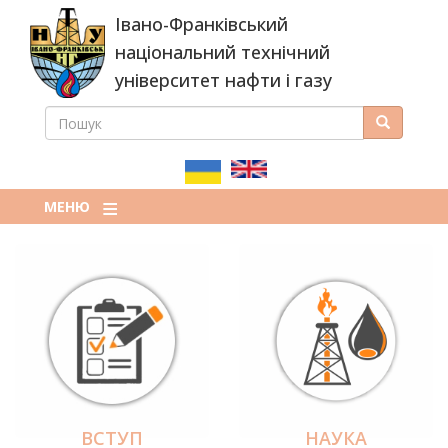
Перейти
Івано-Франківський
до
основного
національний технічний
вмісту
університет нафти і газу
ПОШУК
Пошук
ПОШУКОВА
ФОРМА
МЕНЮ
ВСТУП
НАУКА