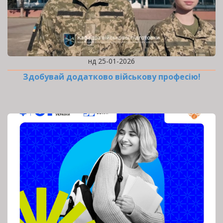
нд 25-01-2026
Здобувай додатково військову професію!