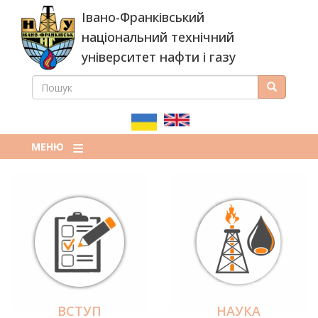
Перейти
Івано-Франківський
до
основного
національний технічний
вмісту
університет нафти і газу
ПОШУК
Пошук
ПОШУКОВА
ФОРМА
МЕНЮ
ВСТУП
НАУКА