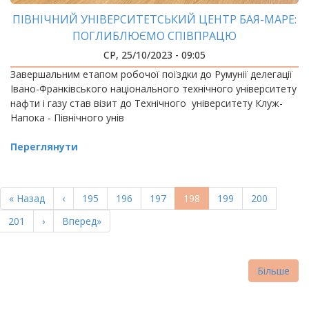
ПІВНІЧНИЙ УНІВЕРСИТЕТСЬКИЙ ЦЕНТР БАЯ-МАРЕ:
ПОГЛИБЛЮЄМО СПІВПРАЦЮ
СР, 25/10/2023 - 09:05
Завершальним етапом робочої поїздки до Румунії делегації
Івано-Франківського національного технічного університету
нафти і газу став візит до Технічного університету Клуж-
Напока - Північного унів
Переглянути
РОЗБИВКА
НА
Перша
« Назад
Попередня
‹
Page
195
Page
196
Page
197
Поточна
198
Page
199
Page
200
СТОРІНКИ
сторінка
сторінка
сторінка
Page
201
Наступна
›
Остання
Вперед»
сторінка
сторінка
Більше