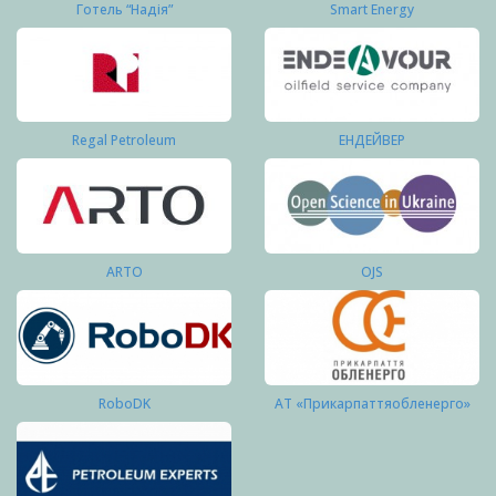
Готель “Надія”
Smart Energy
Regal Petroleum
ЕНДЕЙВЕР
ARTO
OJS
RoboDK
АТ «Прикарпаттяобленерго»