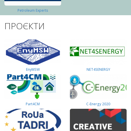
Petroleum Experts
ПРОЄКТИ
EnyMSW
NET4SENERGY
Part4СМ
C-Energy 2020