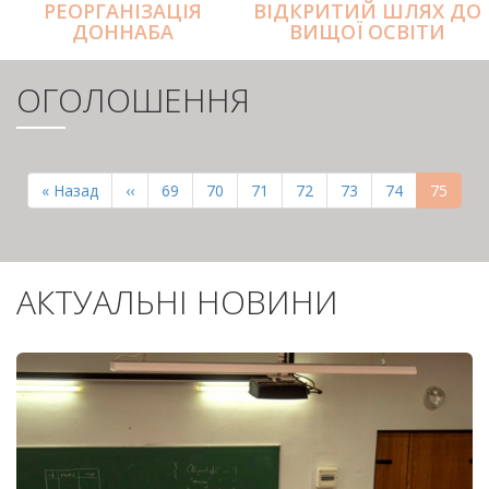
РЕОРГАНІЗАЦІЯ
ВІДКРИТИЙ ШЛЯХ ДО
ДОННАБА
ВИЩОЇ ОСВІТИ
ОГОЛОШЕННЯ
РОЗБИВКА
НА
Перша
« Назад
Попередня
‹‹
Page
69
Page
70
Page
71
Page
72
Page
73
Page
74
Поточн
75
СТОРІНКИ
сторінка
сторінка
сторінк
АКТУАЛЬНІ НОВИНИ