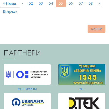
Перша
« Назад
Попередня
‹
Page
52
Page
53
Page
54
Поточна
55
Page
56
Page
57
Page
58
Насту
›
СТОРІНКИ
сторінка
сторінка
сторінка
сторі
Остання
Вперед»
сторінка
Більше
ПАРТНЕРИ
МОН України
УГЛ