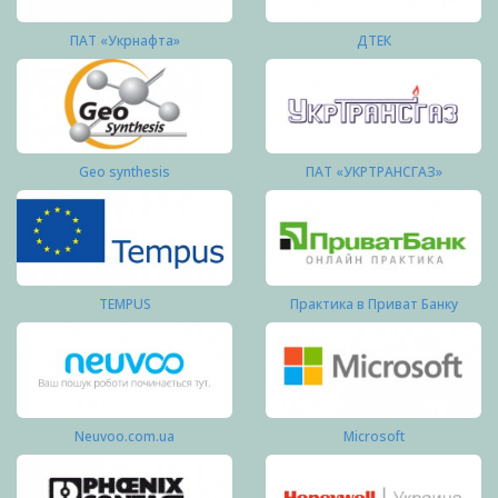
ПАТ «Укрнафта»
ДТЕК
Geo synthesis
ПАТ «УКРТРАНСГАЗ»
TEMPUS
Практика в Приват Банку
Neuvoo.com.ua
Microsoft