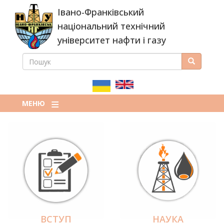
Перейти
Івано-Франківський
до
основного
національний технічний
вмісту
університет нафти і газу
ПОШУК
Пошук
ПОШУКОВА
ФОРМА
МЕНЮ
ВСТУП
НАУКА