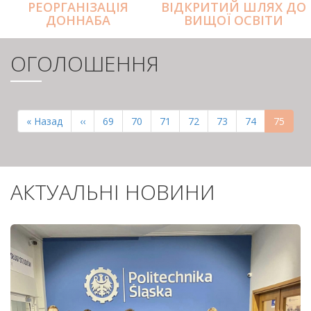
РЕОРГАНІЗАЦІЯ
ВІДКРИТИЙ ШЛЯХ ДО
ДОННАБА
ВИЩОЇ ОСВІТИ
ОГОЛОШЕННЯ
РОЗБИВКА
НА
Перша
« Назад
Попередня
‹‹
Page
69
Page
70
Page
71
Page
72
Page
73
Page
74
Поточн
75
СТОРІНКИ
сторінка
сторінка
сторінк
АКТУАЛЬНІ НОВИНИ