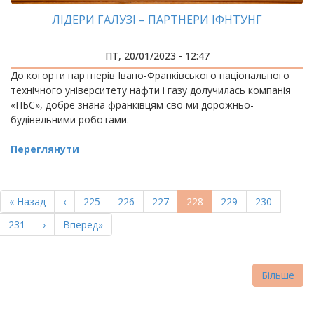
ЛІДЕРИ ГАЛУЗІ – ПАРТНЕРИ ІФНТУНГ
ПТ, 20/01/2023 - 12:47
До когорти партнерів Івано-Франківського національного
технічного університету нафти і газу долучилась компанія
«ПБС», добре знана франківцям своїми дорожньо-
будівельними роботами.
Переглянути
РОЗБИВКА
НА
Перша
« Назад
Попередня
‹
Page
225
Page
226
Page
227
Поточна
228
Page
229
Page
230
СТОРІНКИ
сторінка
сторінка
сторінка
Page
231
Наступна
›
Остання
Вперед»
сторінка
сторінка
Більше