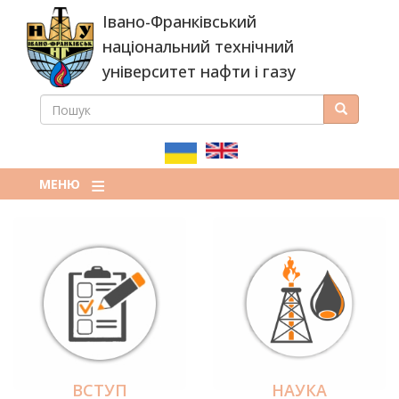
Перейти
Івано-Франківський
до
основного
національний технічний
вмісту
університет нафти і газу
ПОШУК
Пошук
ПОШУКОВА
ФОРМА
МЕНЮ
ВСТУП
НАУКА