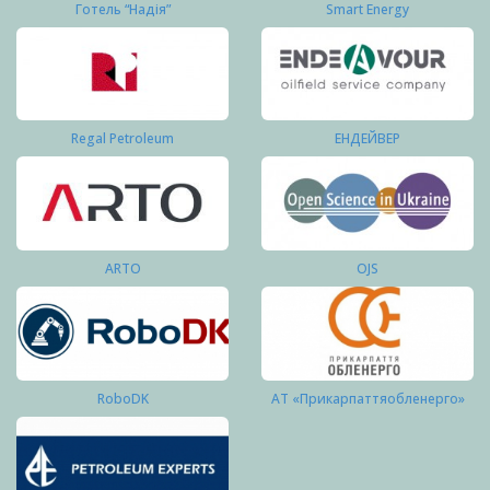
Готель “Надія”
Smart Energy
Regal Petroleum
ЕНДЕЙВЕР
ARTO
OJS
RoboDK
АТ «Прикарпаттяобленерго»