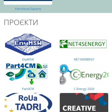
Petroleum Experts
ПРОЄКТИ
EnyMSW
NET4SENERGY
Part4СМ
C-Energy 2020