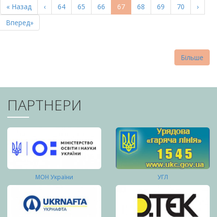
Перша
« Назад
Попередня
‹
Page
64
Page
65
Page
66
Поточна
67
Page
68
Page
69
Page
70
Насту
›
СТОРІНКИ
сторінка
сторінка
сторінка
сторі
Остання
Вперед»
сторінка
Більше
ПАРТНЕРИ
МОН України
УГЛ