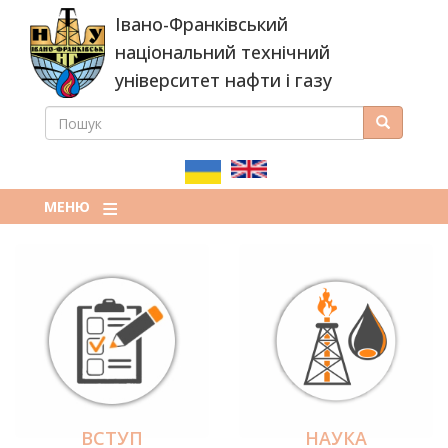
Перейти
Івано-Франківський
до
основного
національний технічний
вмісту
університет нафти і газу
ПОШУК
Пошук
ПОШУКОВА
ФОРМА
МЕНЮ
ВСТУП
НАУКА