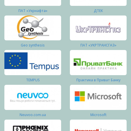
ПАТ «Укрнафта»
ДТЕК
Geo synthesis
ПАТ «УКРТРАНСГАЗ»
TEMPUS
Практика в Приват Банку
Neuvoo.com.ua
Microsoft