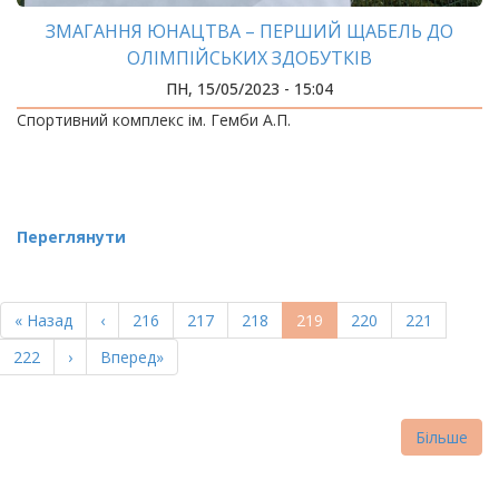
ЗМАГАННЯ ЮНАЦТВА – ПЕРШИЙ ЩАБЕЛЬ ДО
ОЛІМПІЙСЬКИХ ЗДОБУТКІВ
ПН, 15/05/2023 - 15:04
Спортивний комплекс ім. Гемби А.П.
Переглянути
РОЗБИВКА
НА
Перша
« Назад
Попередня
‹
Page
216
Page
217
Page
218
Поточна
219
Page
220
Page
221
СТОРІНКИ
сторінка
сторінка
сторінка
Page
222
Наступна
›
Остання
Вперед»
сторінка
сторінка
Більше