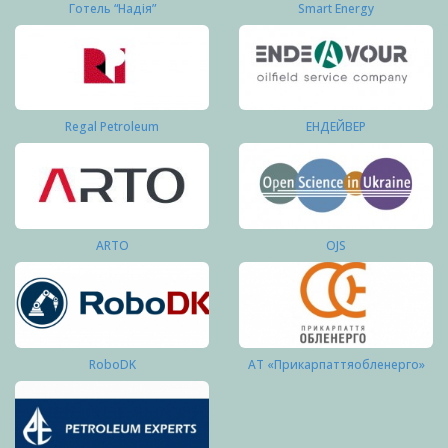
Готель “Надія”
Smart Energy
Regal Petroleum
ЕНДЕЙВЕР
ARTO
OJS
RoboDK
АТ «Прикарпаттяобленерго»