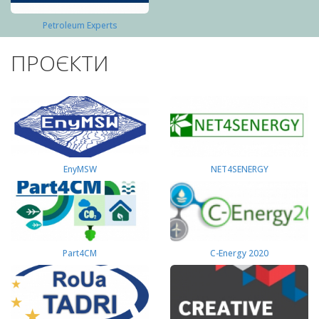
Petroleum Experts
ПРОЄКТИ
EnyMSW
NET4SENERGY
Part4СМ
C-Energy 2020