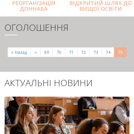
РЕОРГАНІЗАЦІЯ
ВІДКРИТИЙ ШЛЯХ ДО
ДОННАБА
ВИЩОЇ ОСВІТИ
ОГОЛОШЕННЯ
РОЗБИВКА
НА
Перша
« Назад
Попередня
‹‹
Page
69
Page
70
Page
71
Page
72
Page
73
Page
74
Поточн
75
СТОРІНКИ
сторінка
сторінка
сторінк
АКТУАЛЬНІ НОВИНИ