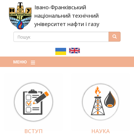
Перейти
Івано-Франківський
до
основного
національний технічний
вмісту
університет нафти і газу
ПОШУК
Пошук
ПОШУКОВА
ФОРМА
МЕНЮ
ВСТУП
НАУКА