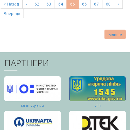
Перша
« Назад
Попередня
‹
Page
62
Page
63
Page
64
Поточна
65
Page
66
Page
67
Page
68
Насту
›
СТОРІНКИ
сторінка
сторінка
сторінка
сторі
Остання
Вперед»
сторінка
Більше
ПАРТНЕРИ
МОН України
УГЛ