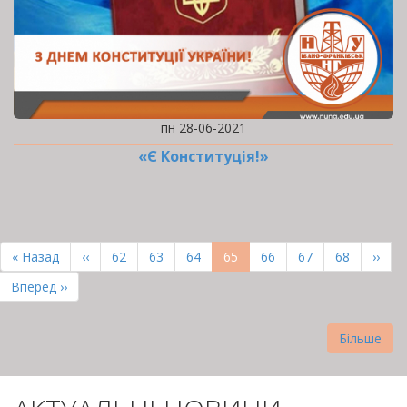
пн 28-06-2021
«Є Конституція!»
РОЗБИВКА
НА
Перша
« Назад
Попередня
‹‹
Page
62
Page
63
Page
64
Поточна
65
Page
66
Page
67
Page
68
Наст
››
СТОРІНКИ
сторінка
сторінка
сторінка
сторі
Остання
Вперед ››
сторінка
Більше