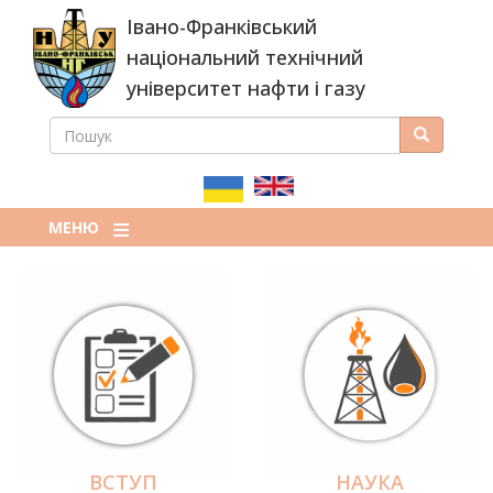
Перейти
Івано-Франківський
до
основного
національний технічний
вмісту
університет нафти і газу
ПОШУК
Пошук
ПОШУКОВА
ФОРМА
МЕНЮ
ВСТУП
НАУКА