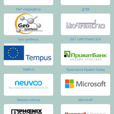
ПАТ «Укрнафта»
ДТЕК
Geo synthesis
ПАТ «УКРТРАНСГАЗ»
TEMPUS
Практика в Приват Банку
Neuvoo.com.ua
Microsoft