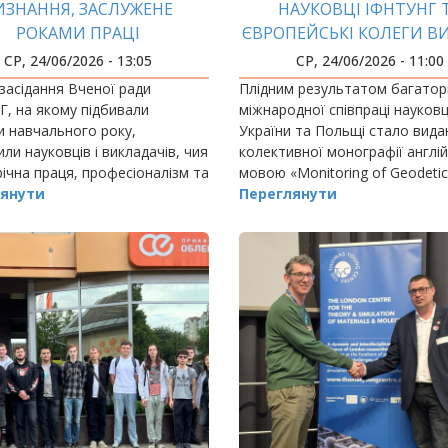
ИЗНАННЯ, ЗАСЛУЖЕНЕ
НАУКОВЦІ ІФНТУНГ 
РОКАМИ ПРАЦІ
ЄВРОПЕЙСЬКІ КОЛЕГИ В
СПІЛЬНУ НАУКОВУ
СР, 24/06/2026 - 13:05
СР, 24/06/2026 - 11:00
МОНОГРАФІЮ
 засідання Вченої ради
Плідним результатом багатор
, на якому підбивали
міжнародної співпраці науковц
и навчального року,
України та Польщі стало вида
или науковців і викладачів, чия
колективної монографії англі
ічна праця, професіоналізм та
мовою «Monitoring of Geodetic 
сть університету отримали
янути
The Case of Ukraine».
Переглянути
не визнання.