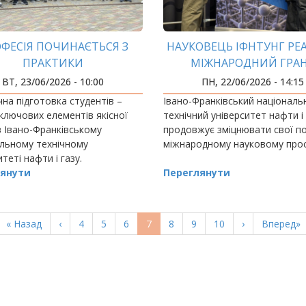
ФЕСІЯ ПОЧИНАЄТЬСЯ З
НАУКОВЕЦЬ ІФНТУНГ РЕА
ПРАКТИКИ
МІЖНАРОДНИЙ ГРА
КОРОЛІВСЬКОГО ТОВАР
ВТ, 23/06/2026 - 10:00
ПН, 22/06/2026 - 14:15
ВЕЛИКОЇ БРИТАНІЇ
на підготовка студентів –
Івано-Франківський національ
 ключових елементів якісної
технічний університет нафти і
в Івано-Франківському
продовжує зміцнювати свої поз
льному технічному
міжнародному науковому прос
теті нафти і газу.
янути
Переглянути
Перша
« Назад
Попередня
‹
Page
4
Page
5
Page
6
Поточна
7
Page
8
Page
9
Page
10
Наступна
›
Остання
Вперед»
сторінка
сторінка
сторінка
сторінка
сторінка