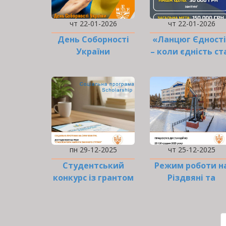
чт 22-01-2026
чт 22-01-2026
День Соборності
«Ланцюг Єдності
України
– коли єдність ст
дією
пн 29-12-2025
чт 25-12-2025
Студентський
Режим роботи н
конкурс із грантом
Різдвяні та
8500 грн!
Новорічні свята
РОЗБИВКА
НА
СТОРІНКИ