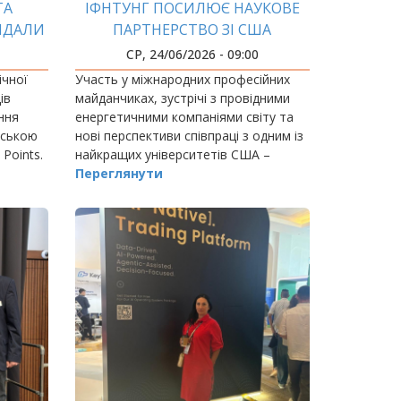
ТА
ІФНТУНГ ПОСИЛЮЄ НАУКОВЕ
ИДАЛИ
ПАРТНЕРСТВО ЗІ США
СР, 24/06/2026 - 09:00
ічної
Участь у міжнародних професійних
ів
майданчиках, зустрічі з провідними
ння
енергетичними компаніями світу та
йською
нові перспективи співпраці з одним із
Points.
найкращих університетів США –
такими стали результати робочого
Переглянути
візиту проректора з наукової роботи
ІФНТУНГ…