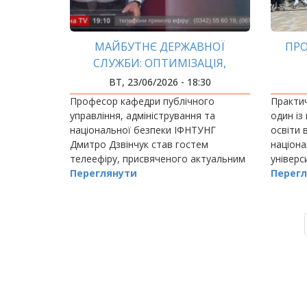
МАЙБУТНЄ ДЕРЖАВНОЇ
ПРО
СЛУЖБИ: ОПТИМІЗАЦІЯ,
ЗАРПЛАТИ ТА ЄВРОІНТЕГРАЦІЯ
ВТ, 23/06/2026 - 18:30
Професор кафедри публічного
Практич
управління, адміністрування та
один із
національної безпеки ІФНТУНГ
освіти 
Дмитро Дзвінчук став гостем
націона
телеефіру, присвяченого актуальним
універси
питанням функціонування державної
Переглянути
Перегл
служби в умовах війни, кадрового
дефіциту та стрімкого розвитку…
РОЗБИВКА
НА
СТОРІНКИ