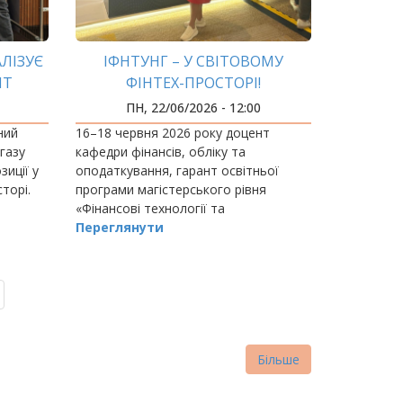
ЛІЗУЄ
ІФНТУНГ – У СВІТОВОМУ
НТ
ФІНТЕХ-ПРОСТОРІ!
ИСТВА
ПН, 22/06/2026 - 12:00
ний
16–18 червня 2026 року доцент
 газу
кафедри фінансів, обліку та
иції у
оподаткування, гарант освітньої
торі.
програми магістерського рівня
«Фінансові технології та
інвестиційний консалтинг»
Переглянути
(спеціальність D2) Лілія Маринчак
взяла участь у міжнародній виставці
iFX EXPO…
Більше