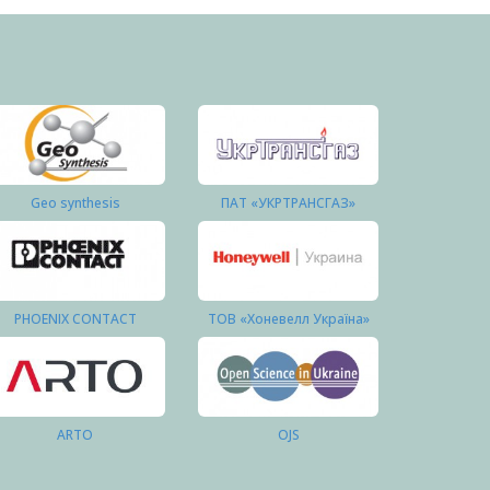
Geo synthesis
ПАТ «УКРТРАНСГАЗ»
PHOENIX CONTACT
ТОВ «Хоневелл Україна»
ARTO
OJS