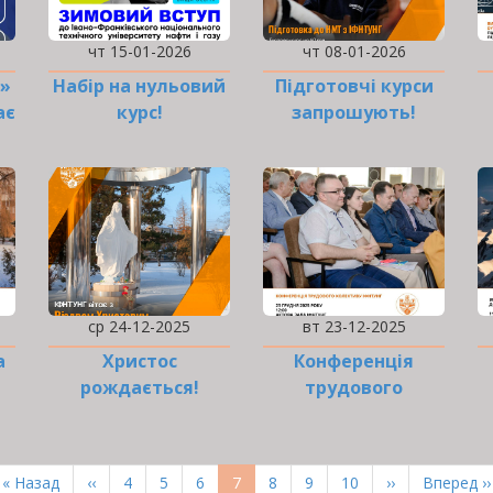
чт 15-01-2026
чт 08-01-2026
»
Набір на нульовий
Підготовчі курси
ає
курс!
запрошують!
ср 24-12-2025
вт 23-12-2025
а
Христос
Конференція
рождається!
трудового
колективу
Перша
« Назад
Попередня
‹‹
Page
4
Page
5
Page
6
Поточна
7
Page
8
Page
9
Page
10
Наступна
››
Остання
Вперед ››