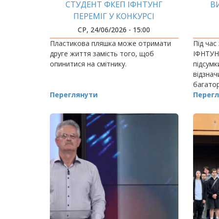
СТУДЕНТ ФКЕП ІФНТУНГ
В
ПЕРЕМІГ У КОНКУРСІ
«ВИНАХІДНИК РОКУ»
СР, 24/06/2026 - 15:00
Пластикова пляшка може отримати
Під час
друге життя замість того, щоб
ІФНТУНГ
опинитися на смітнику.
підсумк
відзнач
багатор
Переглянути
віддані
Перегл
заслуже