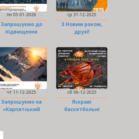
пн 05-01-2026
ср 31-12-2025
Запрошуємо до
З Новим роком,
підвищення
друзі!
кваліфікації!
чт 11-12-2025
сб 06-12-2025
Запрошуємо на
Яскраві
«Карпатський
баскетбольні
квіз»!
матчі в ІФНТУНГ!