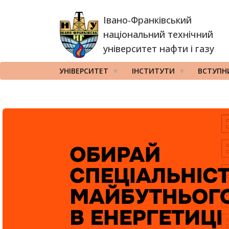
Перейти
Івано-Франківський
до
основного
національний технічний
вмісту
університет нафти і газу
УНІВЕРСИТЕТ
ІНСТИТУТИ
ВСТУПН