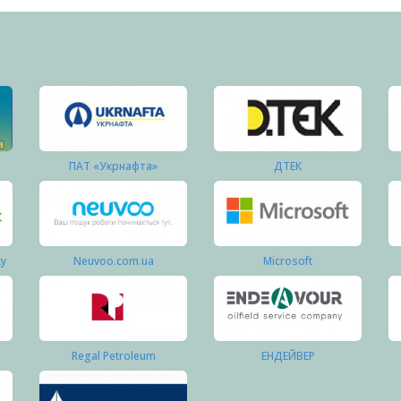
ПАТ «Укрнафта»
ДТЕК
ку
Neuvoo.com.ua
Microsoft
Regal Petroleum
ЕНДЕЙВЕР