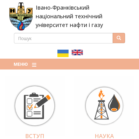
Перейти
Івано-Франківський
до
основного
національний технічний
вмісту
університет нафти і газу
ПОШУК
Пошук
ПОШУКОВА
ФОРМА
МЕНЮ
ВСТУП
НАУКА