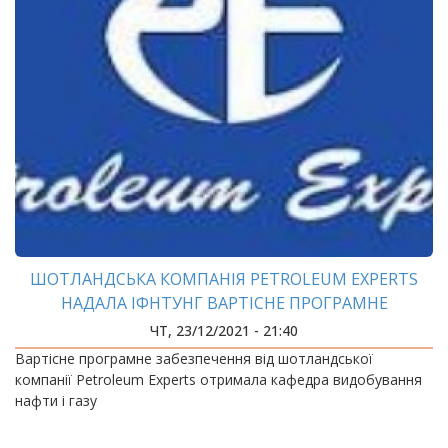
ШОТЛАНДСЬКА КОМПАНІЯ PETROLEUM EXPERTS
НАДАЛА ІФНТУНГ ВАРТІСНЕ ПРОГРАМНЕ
ЗАБЕЗПЕЧЕННЯ
ЧТ, 23/12/2021 - 21:40
Вартісне програмне забезпечення від шотландської
компанії Petroleum Experts отримала кафедра видобування
нафти і газу