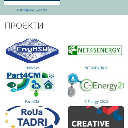
Petroleum Experts
ПРОЄКТИ
EnyMSW
NET4SENERGY
Part4СМ
C-Energy 2020