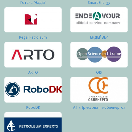
Готель “Надія”
Smart Energy
Regal Petroleum
ЕНДЕЙВЕР
ARTO
OJS
RoboDK
АТ «Прикарпаттяобленерго»