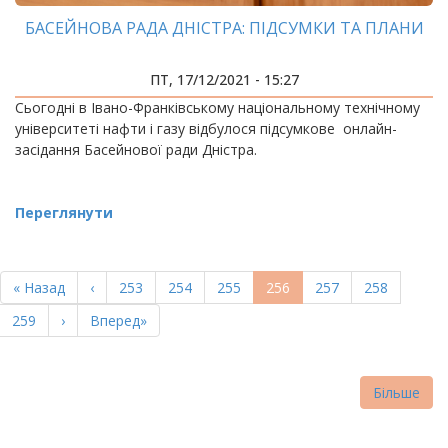
БАСЕЙНОВА РАДА ДНІСТРА: ПІДСУМКИ ТА ПЛАНИ
ПТ, 17/12/2021 - 15:27
Сьогодні в Івано-Франківському національному технічному
університеті нафти і газу відбулося підсумкове онлайн-
засідання Басейнової ради Дністра.
Переглянути
РОЗБИВКА
НА
Перша
« Назад
Попередня
‹
Page
253
Page
254
Page
255
Поточна
256
Page
257
Page
258
СТОРІНКИ
сторінка
сторінка
сторінка
Page
259
Наступна
›
Остання
Вперед»
сторінка
сторінка
Більше